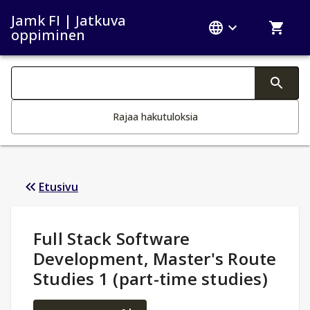
Jamk FI | Jatkuva
oppiminen
Haku kategoriat
Tekstin muutos aktivoi hakutoiminnon
Rajaa hakutuloksia
Etusivu
Opintotiedot
:
Full Stack Software
Development, Master's Route
Studies 1 (part-time studies)