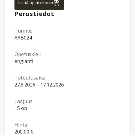
Full Stack Software Development, Master's 
Lisää opintokoriin
Perustiedot
Tunnus
AAB024
Opetuskieli
englanti
Toteutusaika
27.8.2026 – 17.12.2026
Laajuus
15 op
Hinta
200,00 €