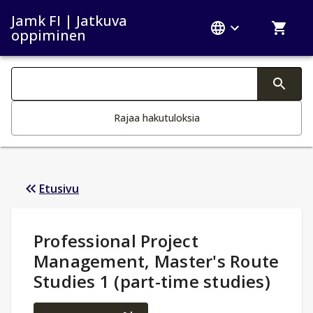
Jamk FI | Jatkuva
oppiminen
Haku kategoriat
Tekstin muutos aktivoi hakutoiminnon
Rajaa hakutuloksia
Etusivu
Opintotiedot
:
Professional Project
Management, Master's Route
Studies 1 (part-time studies)