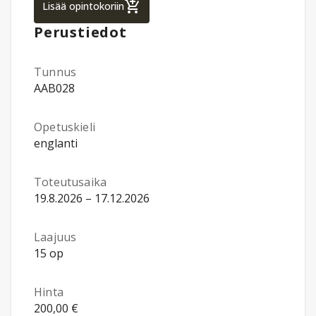
Professional Project Management, Master's
Lisää opintokoriin
Perustiedot
Tunnus
AAB028
Opetuskieli
englanti
Toteutusaika
19.8.2026 – 17.12.2026
Laajuus
15 op
Hinta
200,00 €