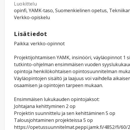
Luokittelu
opinfi, YAMK-taso, Suomenkielinen opetus, Tekniikan
Verkko-opiskelu
Lisätiedot
Paikka: verkko-opinnot
Projektijohtamisen YAMK, insinööri, väyläopinnot 1 s
tutkinto-ohjelman ensimmäisen vuoden syyslukukau
opintoja henkilökohtaisen opintosuunnitelman mukai
Väyläopintojen sisältö ja laajuus voi vaihdella aikai
osaamisen ja opintojen tarpeen mukaan.
Ensimmäisen lukukauden opintojaksot:
Johtajana kehittyminen 2 op
Projektin suunnittelu ja sen kehittäminen 5 op
Talousjohtaminen projekteissa 5 op
https://opetussuunnitelmat.peppi.jamk.fi/4852/fi/60