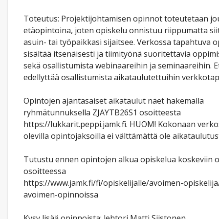
Toteutus: Projektijohtamisen opinnot toteutetaan jo
etäopintoina, joten opiskelu onnistuu riippumatta sii
asuin- tai työpaikkasi sijaitsee. Verkossa tapahtuva o
sisältää itsenäisesti ja tiimityönä suoritettavia oppim
sekä osallistumista webinaareihin ja seminaareihin. 
edellyttää osallistumista aikataulutettuihin verkkotap
Opintojen ajantasaiset aikataulut näet hakemalla
ryhmätunnuksella ZJAYTB26S1 osoitteesta
https://lukkarit.peppi.jamk.fi. HUOM! Kokonaan verk
olevilla opintojaksoilla ei välttämättä ole aikataulutus
Tutustu ennen opintojen alkua opiskelua koskeviin o
osoitteessa
https://www.jamk.fi/fi/opiskelijalle/avoimen-opiskelij
avoimen-opinnoissa
Kysy lisää opinnoista: lehtori Matti Siistonen