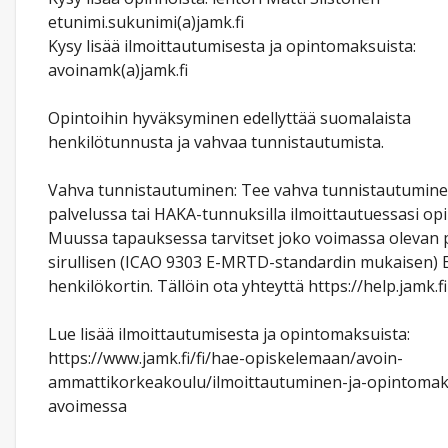
etunimi.sukunimi(a)jamk.fi
Kysy lisää ilmoittautumisesta ja opintomaksuista:
avoinamk(a)jamk.fi
Opintoihin hyväksyminen edellyttää suomalaista
henkilötunnusta ja vahvaa tunnistautumista.
Vahva tunnistautuminen: Tee vahva tunnistautuminen
palvelussa tai HAKA-tunnuksilla ilmoittautuessasi opi
Muussa tapauksessa tarvitset joko voimassa olevan p
sirullisen (ICAO 9303 E-MRTD-standardin mukaisen) 
henkilökortin. Tällöin ota yhteyttä https://help.jamk.fi
Lue lisää ilmoittautumisesta ja opintomaksuista:
https://www.jamk.fi/fi/hae-opiskelemaan/avoin-
ammattikorkeakoulu/ilmoittautuminen-ja-opintomak
avoimessa