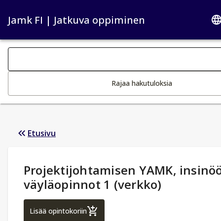
Jamk FI | Jatkuva oppiminen
Haku kategoriat
Tekstin muutos aktivoi hakutoiminnon
Rajaa hakutuloksia
Etusivu
Opintotiedot
:
Projektijohtamisen YAMK, insinöö
väyläopinnot 1 (verkko)
Projektijohtamisen YAMK, insinööri, väylä
Lisää opintokoriin