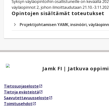
Syksyn väyläopintoihin osallistuneille on keväällä 20
väyläopinnot 2, johon ilmoittaudutaan 21.10.-3.11.202
Opintojen sisältämät toteutukset
Projektijohtamisen YAMK, insinööri, väyläopinn
Jamk FI | Jatkuva oppim
Tietosuojaseloste
Avautuu uudessa välilehdessä
Tietoja evästeistä
Avautuu uudessa välilehdessä
Saavutettavuusseloste
Avautuu uudessa välilehdessä
Toimitusehdot
Avautuu uudessa välilehdessä