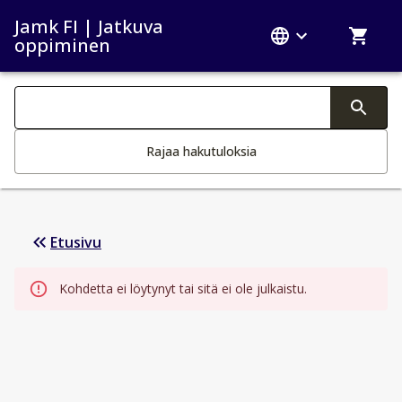
Jamk FI | Jatkuva
oppiminen
Haku kategoriat
Tekstin muutos aktivoi hakutoiminnon
Rajaa hakutuloksia
Etusivu
Kohdetta ei löytynyt tai sitä ei ole julkaistu.