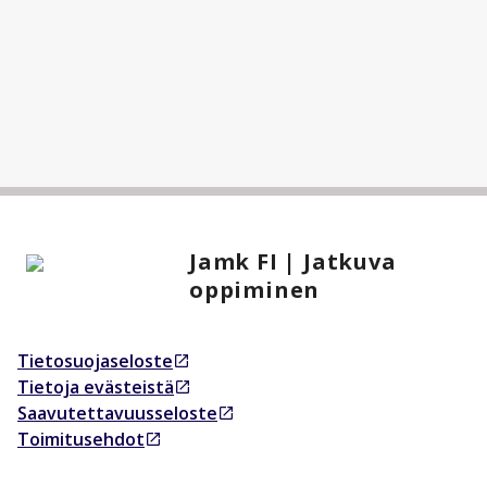
Jamk FI | Jatkuva
oppiminen
Tietosuojaseloste
Avautuu uudessa välilehdessä
Tietoja evästeistä
Avautuu uudessa välilehdessä
Saavutettavuusseloste
Avautuu uudessa välilehdessä
Toimitusehdot
Avautuu uudessa välilehdessä