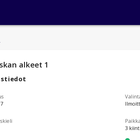
u
ntotiedot
:
skan alkeet 1
stiedot
us
Valint
57
Ilmoit
kieli
Paikk
3 kiin