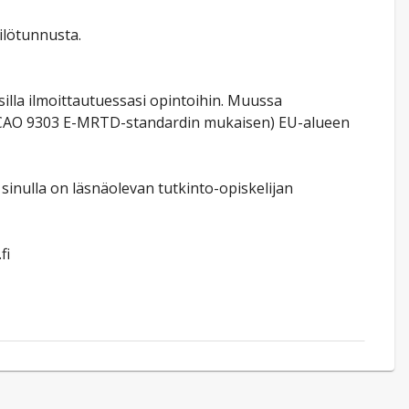
ilötunnusta.
lla ilmoittautuessasi opintoihin. Muussa
n (ICAO 9303 E-MRTD-standardin mukaisen) EU-alueen
sinulla on läsnäolevan tutkinto-opiskelijan
fi