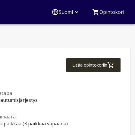
Suomi
Opintokori
Ranskan alkeet 1
Lisää opintokoriin
atapa
tautumisjärjestys
amäärä
tiöpaikkaa (3 paikkaa vapaana)