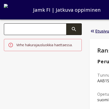
Jamk FI | Jatkuva oppiminen
Haku kategoriat
Etusiv
Tekstin muutos aktivoi hakutoiminnon
Virhe hakurajausluokkia haettaessa.
Opi
Ran
Peru
Tunn
AAB1
Opetus
suomi