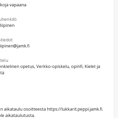
kkoja vapaana
uhenkilö
Riipinen
stiedot
riipinen@jamk.fi
telu
kielinen opetus, Verkko-opiskelu, opinfi, Kielet ja
ntä
aikataulu osoitteesta https://lukkarit.peppi.jamk.fi.
le aikataulutusta.