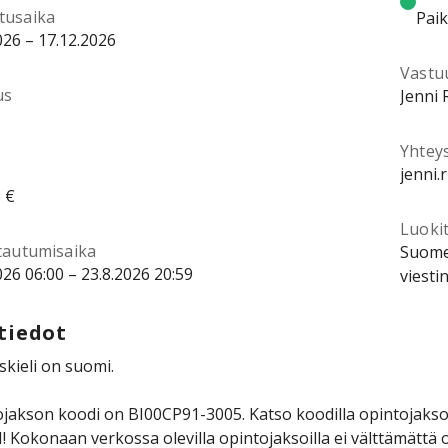
tusaika
Pai
026 – 17.12.2026
Vastu
us
Jenni 
Yhtey
jenni.
 €
Luokit
ttautumisaika
Suomen
026 06:00 – 23.8.2026 20:59
viesti
tiedot
kieli on suomi.
jakson koodi on BI00CP91-3005. Katso koodilla opintojakson 
Kokonaan verkossa olevilla opintojaksoilla ei välttämättä o