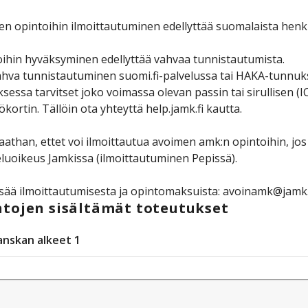
n opintoihin ilmoittautuminen edellyttää suomalaista henk
ihin hyväksyminen edellyttää vahvaa tunnistautumista.
hva tunnistautuminen suomi.fi-palvelussa tai HAKA-tunnuksi
sessa tarvitset joko voimassa olevan passin tai sirullise
ökortin. Tällöin ota yhteyttä help.jamk.fi kautta.
than, ettet voi ilmoittautua avoimen amk:n opintoihin, jos 
luoikeus Jamkissa (ilmoittautuminen Pepissä).
isää ilmoittautumisesta ja opintomaksuista: avoinamk@jamk.
tojen sisältämät toteutukset
anskan alkeet 1