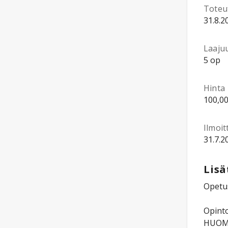
Toteu
31.8.2
Laaju
5 op
Hinta
100,00
Ilmoi
31.7.2
Lisä
Opetus
Opinto
HUOM! 