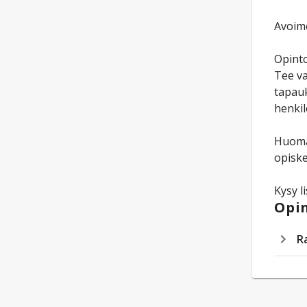
Avoime
Opinto
Tee va
tapauk
henkil
Huomaa
opiske
Kysy l
Opin
R