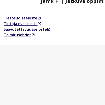
Jamk FI | Jatkuva oppim
Tietosuojaseloste
Avautuu uudessa välilehdessä
Tietoja evästeistä
Avautuu uudessa välilehdessä
Saavutettavuusseloste
Avautuu uudessa välilehdessä
Toimitusehdot
Avautuu uudessa välilehdessä