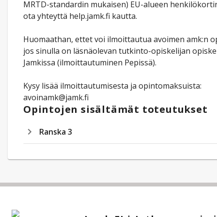
MRTD-standardin mukaisen) EU-alueen henkilökortin.
ota yhteyttä help.jamk.fi kautta.
Huomaathan, ettet voi ilmoittautua avoimen amk:n op
jos sinulla on läsnäolevan tutkinto-opiskelijan opisk
Jamkissa (ilmoittautuminen Pepissä).
Kysy lisää ilmoittautumisesta ja opintomaksuista:
avoinamk@jamk.fi
Opintojen sisältämät toteutukset
Ranska 3