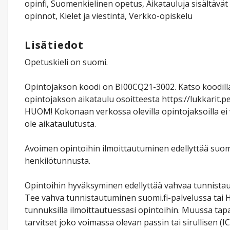
opinfi, Suomenkielinen opetus, Aikatauluja sisältävät
opinnot, Kielet ja viestintä, Verkko-opiskelu
Lisätiedot
Opetuskieli on suomi.
Opintojakson koodi on BI00CQ21-3002. Katso koodill
opintojakson aikataulu osoitteesta https://lukkarit.pep
HUOM! Kokonaan verkossa olevilla opintojaksoilla ei
ole aikataulutusta.
Avoimen opintoihin ilmoittautuminen edellyttää suom
henkilötunnusta.
Opintoihin hyväksyminen edellyttää vahvaa tunnistau
Tee vahva tunnistautuminen suomi.fi-palvelussa tai 
tunnuksilla ilmoittautuessasi opintoihin. Muussa ta
tarvitset joko voimassa olevan passin tai sirullisen (