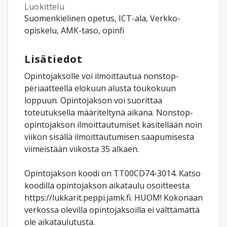
Luokittelu
Suomenkielinen opetus, ICT-ala, Verkko-
opiskelu, AMK-taso, opinfi
Lisätiedot
Opintojaksolle voi ilmoittautua nonstop-
periaatteella elokuun alusta toukokuun
loppuun. Opintojakson voi suorittaa
toteutuksella määriteltynä aikana. Nonstop-
opintojakson ilmoittautumiset käsitellään noin
viikon sisällä ilmoittautumisen saapumisesta
viimeistään viikosta 35 alkaen.
Opintojakson koodi on TT00CD74-3014. Katso
koodilla opintojakson aikataulu osoitteesta
https://lukkarit.peppi.jamk.fi. HUOM! Kokonaan
verkossa olevilla opintojaksoilla ei välttämättä
ole aikataulutusta.