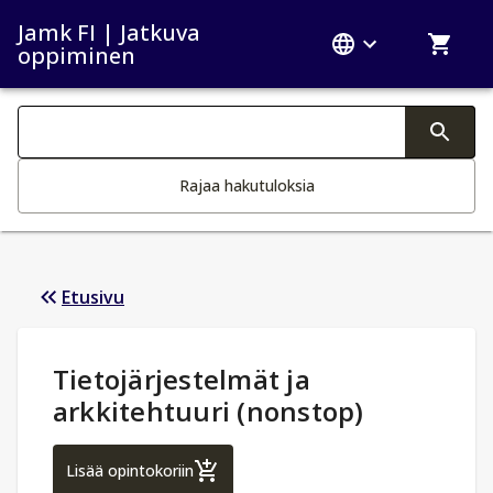
Jamk FI | Jatkuva
oppiminen
Haku kategoriat
Tekstin muutos aktivoi hakutoiminnon
Rajaa hakutuloksia
Etusivu
Opintotiedot
:
Tietojärjestelmät ja
arkkitehtuuri (nonstop)
Tietojärjestelmät ja arkkitehtuuri (nonsto
Lisää opintokoriin