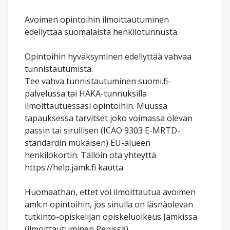
Avoimen opintoihin ilmoittautuminen
edellyttää suomalaista henkilötunnusta.
Opintoihin hyväksyminen edellyttää vahvaa
tunnistautumista.
Tee vahva tunnistautuminen suomi.fi-
palvelussa tai HAKA-tunnuksilla
ilmoittautuessasi opintoihin. Muussa
tapauksessa tarvitset joko voimassa olevan
passin tai sirullisen (ICAO 9303 E-MRTD-
standardin mukaisen) EU-alueen
henkilökortin. Tällöin ota yhteyttä
https://help.jamk.fi kautta.
Huomaathan, ettet voi ilmoittautua avoimen
amk:n opintoihin, jos sinulla on läsnäolevan
tutkinto-opiskelijan opiskeluoikeus Jamkissa
(ilmoittautuminen Pepissä).