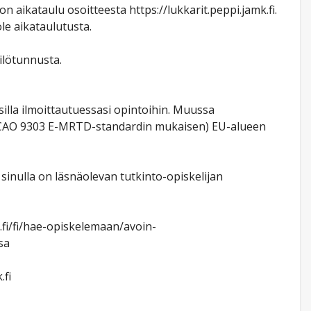
aikataulu osoitteesta https://lukkarit.peppi.jamk.fi.
le aikataulutusta.
ilötunnusta.
lla ilmoittautuessasi opintoihin. Muussa
n (ICAO 9303 E-MRTD-standardin mukaisen) EU-alueen
sinulla on läsnäolevan tutkinto-opiskelijan
.fi/fi/hae-opiskelemaan/avoin-
sa
.fi