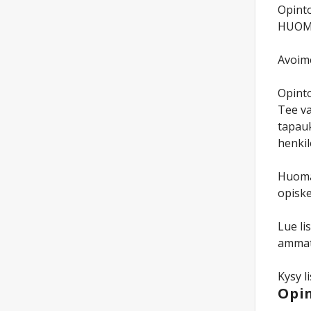
Opinto
HUOM! 
Avoime
Opinto
Tee va
tapauk
henkil
Huomaa
opiske
Lue li
ammat
Kysy l
Opin