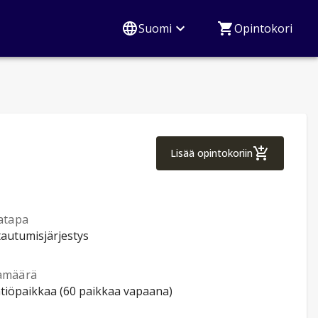
Suomi
Opintokori
Digitaalitekniikka
Lisää opintokoriin
atapa
tautumisjärjestys
amäärä
ntiöpaikkaa (60 paikkaa vapaana)