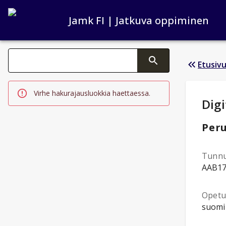
Jamk FI | Jatkuva oppiminen
Haku kategoriat
Etusiv
Tekstin muutos aktivoi hakutoiminnon
Virhe hakurajausluokkia haettaessa.
Opi
Digi
Peru
Tunn
AAB1
Opetus
suomi