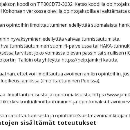
jakson koodi on TT00CD73-3032. Katso koodilla opintojakson 
Kokonaan verkossa olevilla opintojaksoilla ei välttämättä o
n opintoihin ilmoittautuminen edellyttää suomalaista henk
ihin hyväksyminen edellyttää vahvaa tunnistautumista.
hva tunnistautuminen suomi.fi-palvelussa tai HAKA-tunnuksi
sessa tarvitset joko voimassa olevan passin tai sirullise
ökortin. Tällöin ota yhteyttä https://help.jamk.fi kautta.
than, ettet voi ilmoittautua avoimen amk:n opintoihin, jos 
luoikeus Jamkissa (ilmoittautuminen Pepissä).
sää ilmoittautumisesta ja opintomaksuista: https://www.jamk
tikorkeakoulu/ilmoittautuminen-ja-opintomaksut-avoimes
isää ilmoittautumisesta ja opintomaksuista: avoinamk(a)jamk
tojen sisältämät toteutukset