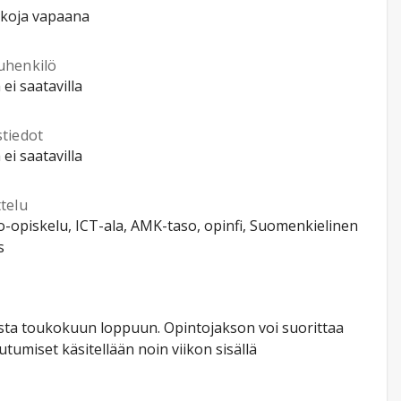
kkoja vapaana
uhenkilö
 ei saatavilla
stiedot
 ei saatavilla
telu
-opiskelu, ICT-ala, AMK-taso, opinfi, Suomenkielinen
s
usta toukokuun loppuun. Opintojakson voi suorittaa
tumiset käsitellään noin viikon sisällä