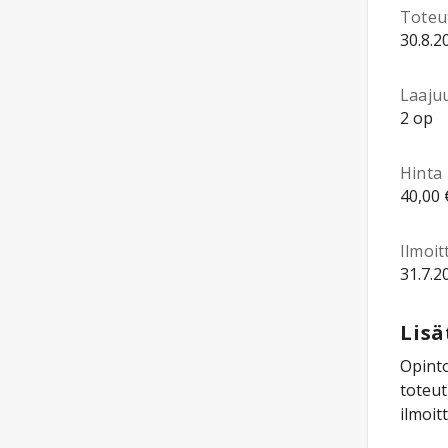
Toteu
30.8.2
Laaju
2 op
Hinta
40,00 
Ilmoi
31.7.2
Lisä
Opinto
toteut
ilmoit