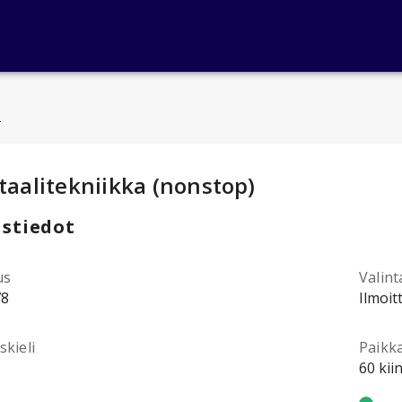
u
ntotiedot
:
taalitekniikka (nonstop)
stiedot
us
Valint
78
Ilmoit
kieli
Paikk
60 kii