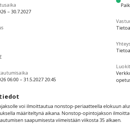
tusaika
Pai
026 – 30.7.2027
Vastu
us
Tietoa
Yhtey
Tietoa
€
Luokit
ttautumisaika
Verkko
026 06:00 – 31.5.2027 20:45
opetu
tiedot
jaksolle voi ilmoittautua nonstop-periaatteella elokuun al
uksella määriteltynä aikana. Nonstop-opintojakson ilmoittau
tautumisen saapumisesta viimeistään viikosta 35 alkaen.