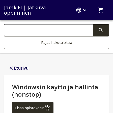
Jamk FI | Jatkuva
oppiminen
Haku kategoriat
Tekstin muutos aktivoi hakutoiminnon
Rajaa hakutuloksia
Etusivu
Opintotiedot
:
Windowsin käyttö ja hallinta
(nonstop)
Windowsin käyttö ja hallinta (nonstop)
Lisää opintokoriin