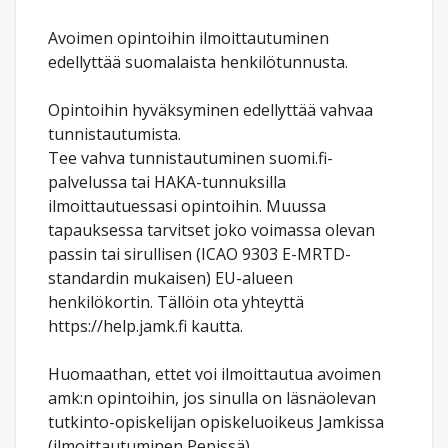
Avoimen opintoihin ilmoittautuminen
edellyttää suomalaista henkilötunnusta.
Opintoihin hyväksyminen edellyttää vahvaa
tunnistautumista.
Tee vahva tunnistautuminen suomi.fi-
palvelussa tai HAKA-tunnuksilla
ilmoittautuessasi opintoihin. Muussa
tapauksessa tarvitset joko voimassa olevan
passin tai sirullisen (ICAO 9303 E-MRTD-
standardin mukaisen) EU-alueen
henkilökortin. Tällöin ota yhteyttä
https://help.jamk.fi kautta.
Huomaathan, ettet voi ilmoittautua avoimen
amk:n opintoihin, jos sinulla on läsnäolevan
tutkinto-opiskelijan opiskeluoikeus Jamkissa
(ilmoittautuminen Pepissä).