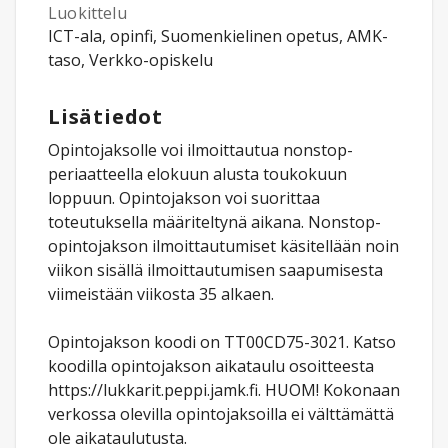
Luokittelu
ICT-ala, opinfi, Suomenkielinen opetus, AMK-
taso, Verkko-opiskelu
Lisätiedot
Opintojaksolle voi ilmoittautua nonstop-
periaatteella elokuun alusta toukokuun
loppuun. Opintojakson voi suorittaa
toteutuksella määriteltynä aikana. Nonstop-
opintojakson ilmoittautumiset käsitellään noin
viikon sisällä ilmoittautumisen saapumisesta
viimeistään viikosta 35 alkaen.
Opintojakson koodi on TT00CD75-3021. Katso
koodilla opintojakson aikataulu osoitteesta
https://lukkarit.peppi.jamk.fi. HUOM! Kokonaan
verkossa olevilla opintojaksoilla ei välttämättä
ole aikataulutusta.