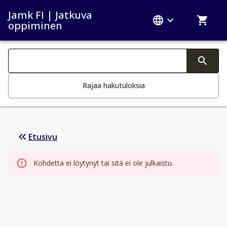
Jamk FI | Jatkuva
oppiminen
Haku kategoriat
Tekstin muutos aktivoi hakutoiminnon
Rajaa hakutuloksia
Etusivu
Kohdetta ei löytynyt tai sitä ei ole julkaistu.