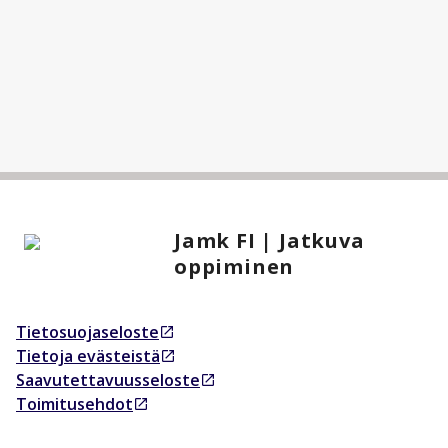
Jamk FI | Jatkuva
oppiminen
Tietosuojaseloste
Avautuu uudessa välilehdessä
Tietoja evästeistä
Avautuu uudessa välilehdessä
Saavutettavuusseloste
Avautuu uudessa välilehdessä
Toimitusehdot
Avautuu uudessa välilehdessä