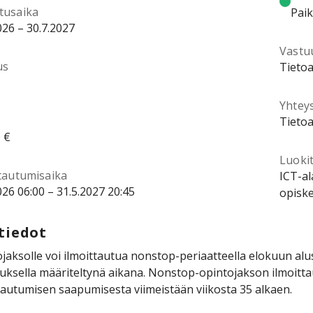
tusaika
Pai
026 – 30.7.2027
Vastu
us
Tietoa
Yhtey
Tietoa
 €
Luokit
ttautumisaika
ICT-al
026 06:00 – 31.5.2027 20:45
opiske
tiedot
jaksolle voi ilmoittautua nonstop-periaatteella elokuun al
uksella määriteltynä aikana. Nonstop-opintojakson ilmoittau
tautumisen saapumisesta viimeistään viikosta 35 alkaen.