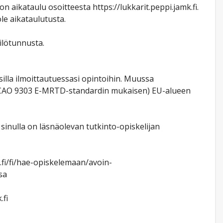
aikataulu osoitteesta https://lukkarit.peppi.jamk.fi.
le aikataulutusta.
ilötunnusta.
lla ilmoittautuessasi opintoihin. Muussa
n (ICAO 9303 E-MRTD-standardin mukaisen) EU-alueen
sinulla on läsnäolevan tutkinto-opiskelijan
.fi/fi/hae-opiskelemaan/avoin-
sa
.fi