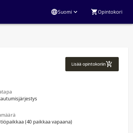
Suomi
Opintokori
Tietoverkot (nons
Lisää opintokoriin
atapa
tautumisjärjestys
amäärä
ntiöpaikkaa (40 paikkaa vapaana)