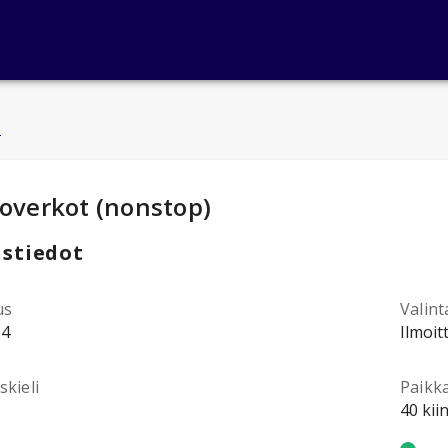
u
ntotiedot
:
toverkot (nonstop)
stiedot
us
Valint
84
Ilmoit
kieli
Paikk
40 kii