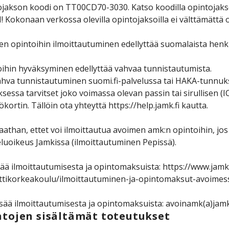
jakson koodi on TT00CD70-3030. Katso koodilla opintojakson 
Kokonaan verkossa olevilla opintojaksoilla ei välttämättä o
n opintoihin ilmoittautuminen edellyttää suomalaista henk
ihin hyväksyminen edellyttää vahvaa tunnistautumista.
hva tunnistautuminen suomi.fi-palvelussa tai HAKA-tunnuksi
sessa tarvitset joko voimassa olevan passin tai sirullise
ökortin. Tällöin ota yhteyttä https://help.jamk.fi kautta.
than, ettet voi ilmoittautua avoimen amk:n opintoihin, jos 
luoikeus Jamkissa (ilmoittautuminen Pepissä).
sää ilmoittautumisesta ja opintomaksuista: https://www.jamk
tikorkeakoulu/ilmoittautuminen-ja-opintomaksut-avoimes
isää ilmoittautumisesta ja opintomaksuista: avoinamk(a)jamk
tojen sisältämät toteutukset