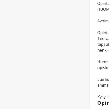
Opinto
HUOM! 
Avoime
Opinto
Tee va
tapauk
henkil
Huomaa
opiske
Lue li
ammat
Kysy l
Opin