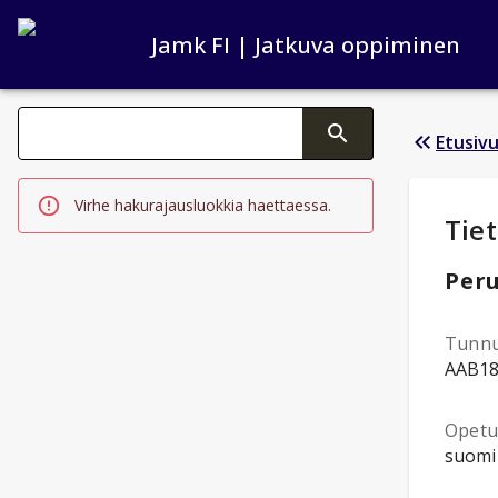
Jamk FI | Jatkuva oppiminen
Haku kategoriat
Etusiv
Tekstin muutos aktivoi hakutoiminnon
Virhe hakurajausluokkia haettaessa.
Opi
Tie
Peru
Tunn
AAB1
Opetus
suomi