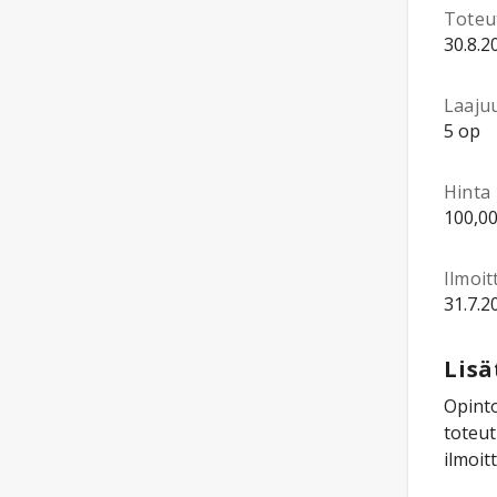
Toteu
30.8.2
Laaju
5 op
Hinta
100,00
Ilmoi
31.7.2
Lisä
Opinto
toteut
ilmoit