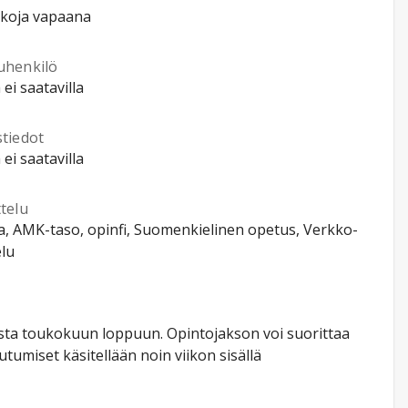
kkoja vapaana
uhenkilö
 ei saatavilla
stiedot
 ei saatavilla
telu
a, AMK-taso, opinfi, Suomenkielinen opetus, Verkko-
lu
usta toukokuun loppuun. Opintojakson voi suorittaa
tumiset käsitellään noin viikon sisällä