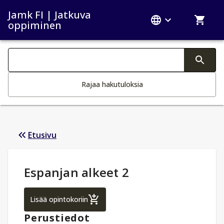
Jamk FI | Jatkuva
oppiminen
Haku kategoriat
Tekstin muutos aktivoi hakutoiminnon
Rajaa hakutuloksia
Etusivu
Opintotiedot
:
Espanjan alkeet 2
Espanjan alkeet 2
Lisää opintokoriin
Perustiedot