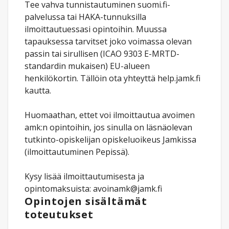
Tee vahva tunnistautuminen suomi.fi-
palvelussa tai HAKA-tunnuksilla
ilmoittautuessasi opintoihin. Muussa
tapauksessa tarvitset joko voimassa olevan
passin tai sirullisen (ICAO 9303 E-MRTD-
standardin mukaisen) EU-alueen
henkilökortin. Tällöin ota yhteyttä help.jamk.fi
kautta.
Huomaathan, ettet voi ilmoittautua avoimen
amk:n opintoihin, jos sinulla on läsnäolevan
tutkinto-opiskelijan opiskeluoikeus Jamkissa
(ilmoittautuminen Pepissä).
Kysy lisää ilmoittautumisesta ja
opintomaksuista: avoinamk@jamk.fi
Opintojen sisältämät
toteutukset