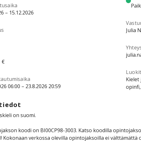
tusaika
Pai
26 – 15.12.2026
Vastu
us
Julia 
Yhtey
julia.
 €
Luokit
ttautumisaika
Kielet
026 06:00 – 23.8.2026 20:59
opinfi
tiedot
kieli on suomi.
jakson koodi on BI00CP98-3003. Katso koodilla opintojakson 
Kokonaan verkossa olevilla opintojaksoilla ei välttämättä o