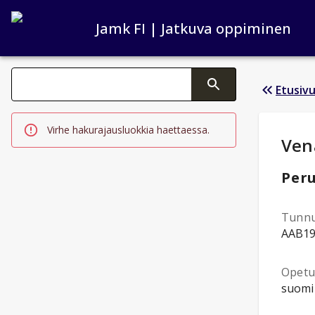
Jamk FI | Jatkuva oppiminen
Haku kategoriat
Etusiv
Tekstin muutos aktivoi hakutoiminnon
Virhe hakurajausluokkia haettaessa.
Opi
Ven
Peru
Tunn
AAB1
Opetus
suomi