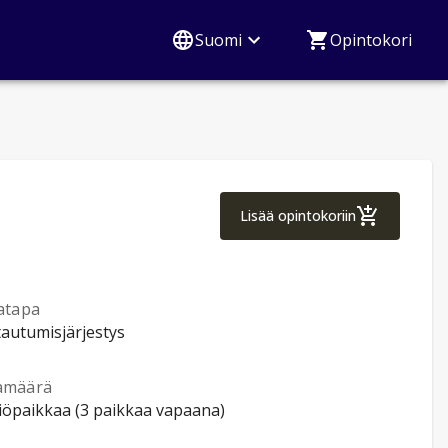
Suomi
Opintokori
Venäjän alkeet 2
Lisää opintokoriin
atapa
tautumisjärjestys
amäärä
tiöpaikkaa (3 paikkaa vapaana)