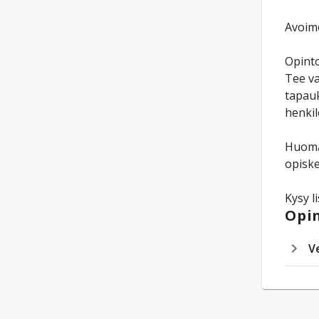
Avoime
Opinto
Tee va
tapauk
henkil
Huomaa
opiske
Kysy l
Opin
V