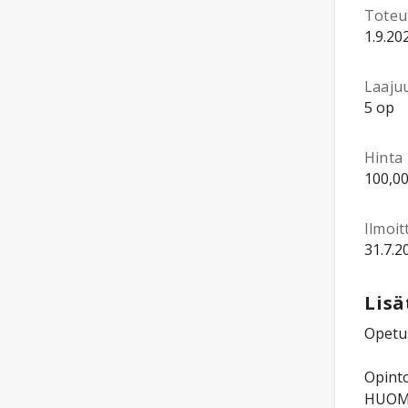
Toteu
1.9.20
Laaju
5 op
Hinta
100,00
Ilmoi
31.7.2
Lisä
Opetus
Opinto
HUOM! 