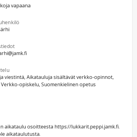
kkoja vapaana
uhenkilö
Närhi
stiedot
narhi@jamk.fi
telu
 ja viestintä, Aikatauluja sisältävät verkko-opinnot,
, Verkko-opiskelu, Suomenkielinen opetus
aikataulu osoitteesta https://lukkarit.peppi.jamk.fi.
le aikataulutusta.