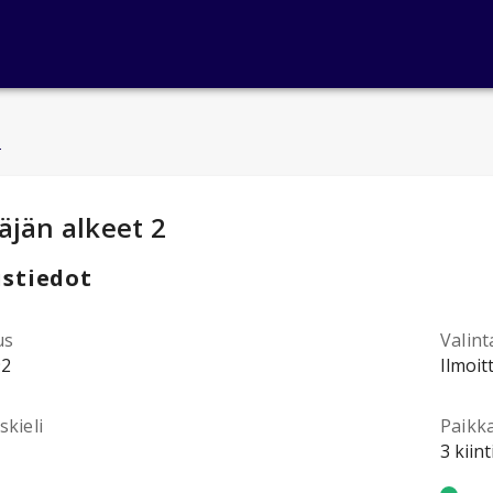
u
ntotiedot
:
äjän alkeet 2
stiedot
us
Valint
92
Ilmoit
kieli
Paikk
3 kiin