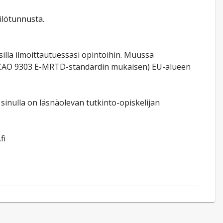
ilötunnusta.
lla ilmoittautuessasi opintoihin. Muussa
n (ICAO 9303 E-MRTD-standardin mukaisen) EU-alueen
sinulla on läsnäolevan tutkinto-opiskelijan
fi