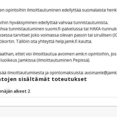
n opintoihin ilmoittautuminen edellyttää suomalaista henk
ihin hyväksyminen edellyttää vahvaa tunnistautumista.
hva tunnistautuminen suomi.fi-palvelussa tai HAKA-tunnuksi
sessa tarvitset joko voimassa olevan passin tai sirullise
ökortin. Tällöin ota yhteyttä help.jamk.fi kautta.
than, ettet voi ilmoittautua avoimen amk:n opintoihin, jos 
luoikeus Jamkissa (ilmoittautuminen Pepissä).
isää ilmoittautumisesta ja opintomaksuista: avoinamk@jamk.
tojen sisältämät toteutukset
enäjän alkeet 2