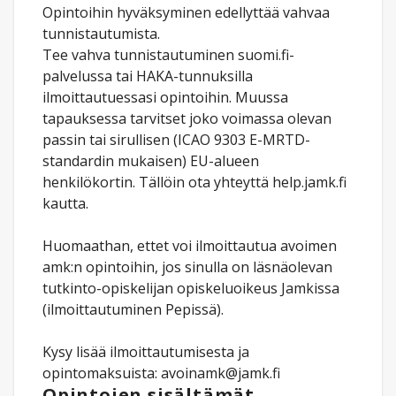
Opintoihin hyväksyminen edellyttää vahvaa
tunnistautumista.
Tee vahva tunnistautuminen suomi.fi-
palvelussa tai HAKA-tunnuksilla
ilmoittautuessasi opintoihin. Muussa
tapauksessa tarvitset joko voimassa olevan
passin tai sirullisen (ICAO 9303 E-MRTD-
standardin mukaisen) EU-alueen
henkilökortin. Tällöin ota yhteyttä help.jamk.fi
kautta.
Huomaathan, ettet voi ilmoittautua avoimen
amk:n opintoihin, jos sinulla on läsnäolevan
tutkinto-opiskelijan opiskeluoikeus Jamkissa
(ilmoittautuminen Pepissä).
Kysy lisää ilmoittautumisesta ja
opintomaksuista: avoinamk@jamk.fi
Opintojen sisältämät