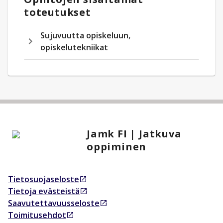
toteutukset
Sujuvuutta opiskeluun,
opiskelutekniikat
Jamk FI | Jatkuva
oppiminen
Tietosuojaseloste
Avautuu uudessa välilehdessä
Tietoja evästeistä
Avautuu uudessa välilehdessä
Saavutettavuusseloste
Avautuu uudessa välilehdessä
Toimitusehdot
Avautuu uudessa välilehdessä