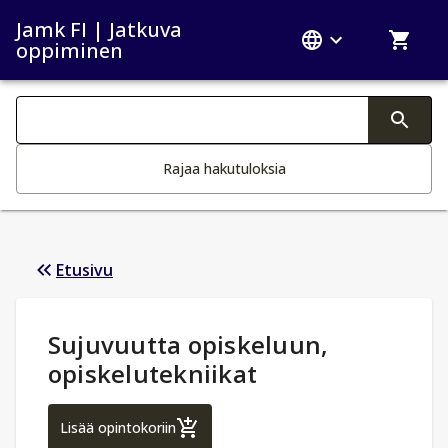
Jamk FI | Jatkuva
oppiminen
Haku kategoriat
Tekstin muutos aktivoi hakutoiminnon
Rajaa hakutuloksia
Etusivu
Opintotiedot
:
Sujuvuutta opiskeluun,
opiskelutekniikat
Sujuvuutta opiskeluun, opiskelutekniikat
Lisää opintokoriin