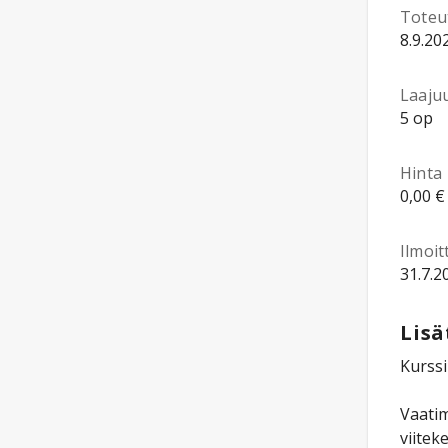
Toteu
8.9.20
Laaju
5 op
Hinta
0,00 €
Ilmoi
31.7.2
Lisä
Kurssi
Vaatim
viitek