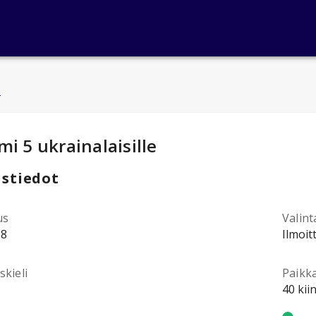
u
ntotiedot
:
i 5 ukrainalaisille
stiedot
us
Valint
98
Ilmoit
kieli
Paikk
40 kii