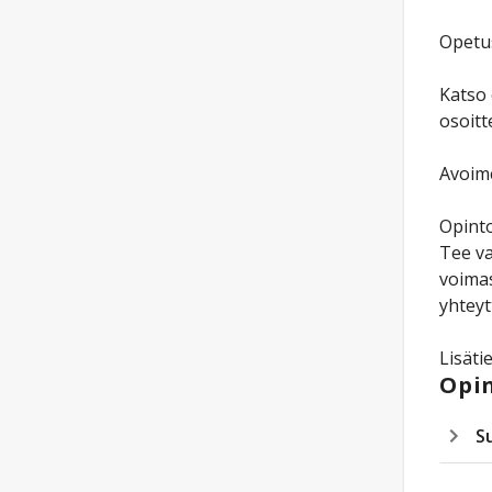
Opetus
Katso 
osoitt
Avoime
Opinto
Tee va
voimas
yhteyt
Lisäti
Opin
S