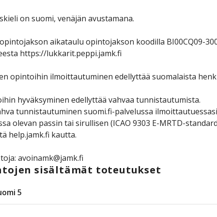
kieli on suomi, venäjän avustamana.
opintojakson aikataulu opintojakson koodilla BI00CQ09-30
eesta https://lukkarit.peppi.jamk.fi
n opintoihin ilmoittautuminen edellyttää suomalaista henk
ihin hyväksyminen edellyttää vahvaa tunnistautumista.
hva tunnistautuminen suomi.fi-palvelussa ilmoittautuessasi
sa olevan passin tai sirullisen (ICAO 9303 E-MRTD-standard
tä help.jamk.fi kautta.
etoja: avoinamk@jamk.fi
tojen sisältämät toteutukset
uomi 5