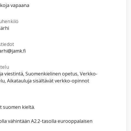
kkoja vapaana
uhenkilö
Närhi
stiedot
narhi@jamk.fi
telu
 ja viestintä, Suomenkielinen opetus, Verkko-
lu, Aikatauluja sisältävät verkko-opinnot
et suomen kieltä.
 olla vähintään A2.2-tasolla eurooppalaisen