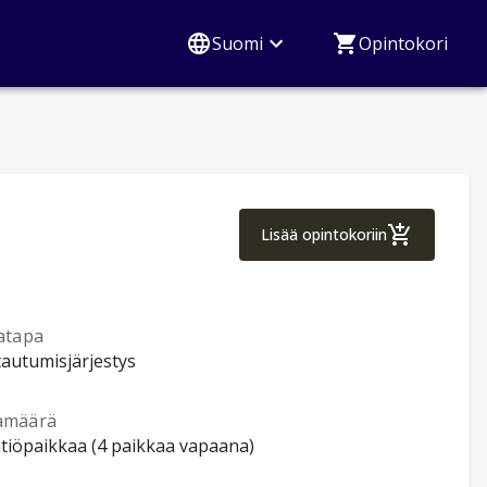
Suomi
Opintokori
Suomi 5 ukrainalais
Lisää opintokoriin
atapa
tautumisjärjestys
amäärä
ntiöpaikkaa (4 paikkaa vapaana)