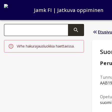
Jamk FI | Jatkuva oppiminen
Haku kategoriat
Etusiv
Tekstin muutos aktivoi hakutoiminnon
Virhe hakurajausluokkia haettaessa.
Opi
Suom
Peru
Tunn
AAB1
Opetus
suomi