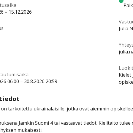
tusaika
Pai
26 – 15.12.2026
Vastu
us
Julia 
Yhtey
julia.
Luokit
ttautumisaika
Kielet
026 06:00 – 30.8.2026 20:59
opiske
tiedot
 on tarkoitettu ukrainalaisille, jotka ovat aiemmin opiskelle
uksena Jamkin Suomi 4 tai vastaavat tiedot. Kielitaito tulee
ehyksen mukaisesti.