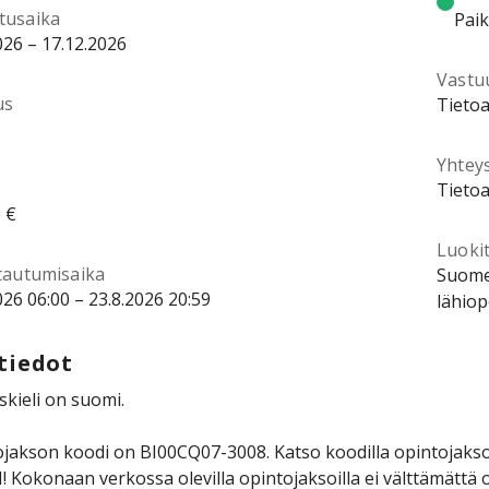
tusaika
Pai
026 – 17.12.2026
Vastu
us
Tietoa
Yhtey
Tietoa
 €
Luokit
ttautumisaika
Suomen
026 06:00 – 23.8.2026 20:59
lähiop
tiedot
kieli on suomi.
jakson koodi on BI00CQ07-3008. Katso koodilla opintojakson 
Kokonaan verkossa olevilla opintojaksoilla ei välttämättä o