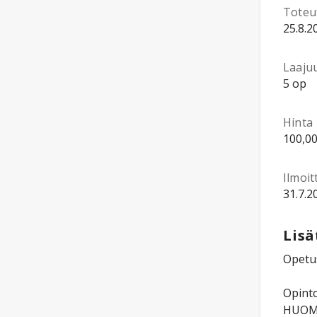
Toteu
25.8.2
Laaju
5 op
Hinta
100,00
Ilmoi
31.7.2
Lisä
Opetus
Opinto
HUOM! 