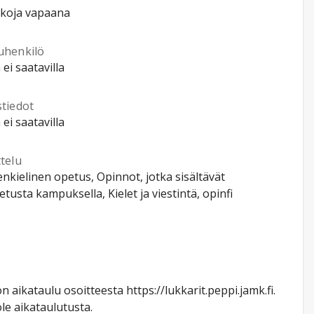
kkoja vapaana
uhenkilö
 ei saatavilla
stiedot
 ei saatavilla
telu
kielinen opetus, Opinnot, jotka sisältävät
etusta kampuksella, Kielet ja viestintä, opinfi
aikataulu osoitteesta https://lukkarit.peppi.jamk.fi.
le aikataulutusta.