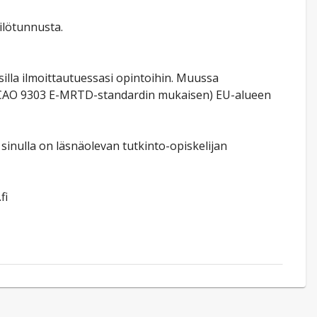
ilötunnusta.
lla ilmoittautuessasi opintoihin. Muussa
n (ICAO 9303 E-MRTD-standardin mukaisen) EU-alueen
sinulla on läsnäolevan tutkinto-opiskelijan
fi