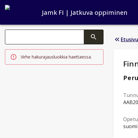
Jamk FI | Jatkuva oppiminen
Haku kategoriat
Etusiv
Tekstin muutos aktivoi hakutoiminnon
Virhe hakurajausluokkia haettaessa.
Opi
Fin
Peru
Tunn
AAB2
Opetus
suomi