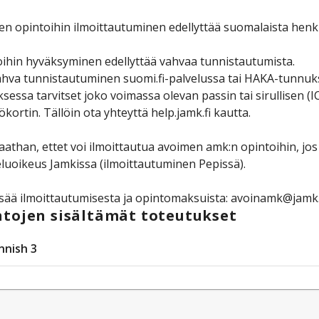
n opintoihin ilmoittautuminen edellyttää suomalaista henk
ihin hyväksyminen edellyttää vahvaa tunnistautumista.
hva tunnistautuminen suomi.fi-palvelussa tai HAKA-tunnuksi
sessa tarvitset joko voimassa olevan passin tai sirullise
ökortin. Tällöin ota yhteyttä help.jamk.fi kautta.
than, ettet voi ilmoittautua avoimen amk:n opintoihin, jos 
luoikeus Jamkissa (ilmoittautuminen Pepissä).
isää ilmoittautumisesta ja opintomaksuista: avoinamk@jamk.
tojen sisältämät toteutukset
nnish 3