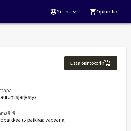
Suomi
Opintokori
Finnish 3
Lisää opintokoriin
atapa
tautumisjärjestys
amäärä
tiöpaikkaa (5 paikkaa vapaana)