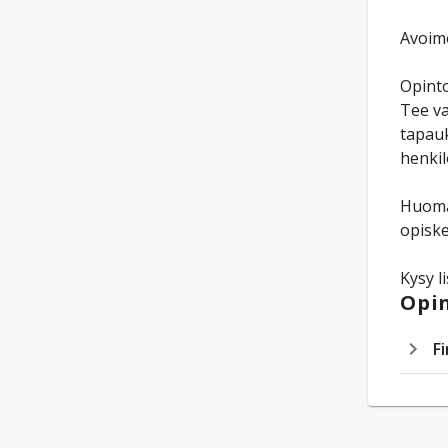
Avoime
Opinto
Tee va
tapauk
henkil
Huomaa
opiske
Kysy l
Opin
Fi