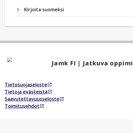
Kirjoita suomeksi
Jamk FI | Jatkuva oppim
Tietosuojaseloste
Avautuu uudessa välilehdessä
Tietoja evästeistä
Avautuu uudessa välilehdessä
Saavutettavuusseloste
Avautuu uudessa välilehdessä
Toimitusehdot
Avautuu uudessa välilehdessä