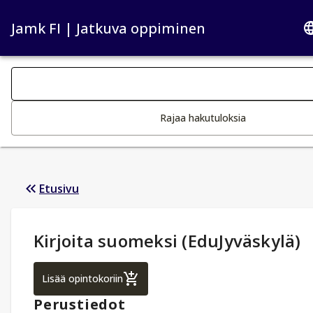
Jamk FI | Jatkuva oppiminen
Haku kategoriat
Tekstin muutos aktivoi hakutoiminnon
Rajaa hakutuloksia
Etusivu
Opintotiedot
:
Kirjoita suomeksi (EduJyväskylä)
Kirjoita suomeksi (EduJyväskylä)
Lisää opintokoriin
Perustiedot