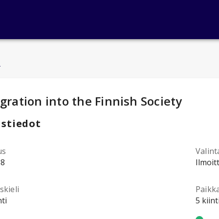
u
ntotiedot
:
gration into the Finnish Society
stiedot
us
Valint
38
Ilmoit
kieli
Paikk
ti
5 kiin