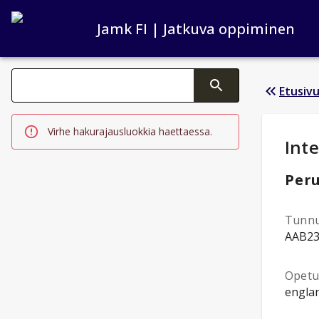
Jamk FI | Jatkuva oppiminen
Haku kategoriat
Etusiv
Tekstin muutos aktivoi hakutoiminnon
Virhe hakurajausluokkia haettaessa.
Opi
Inte
Peru
Tunn
AAB2
Opetus
englan