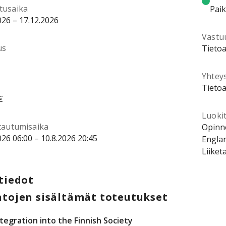
tusaika
Pai
026 – 17.12.2026
Vastu
us
Tietoa
Yhtey
Tietoa
€
Luokit
ttautumisaika
Opinno
026 06:00 – 10.8.2026 20:45
Englan
Liiket
tiedot
tojen sisältämät toteutukset
ntegration into the Finnish Society