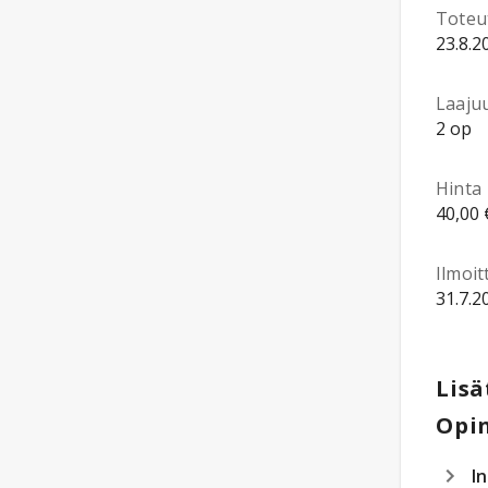
Toteu
23.8.2
Laaju
2 op
Hinta
40,00 
Ilmoi
31.7.2
Lisä
Opin
I