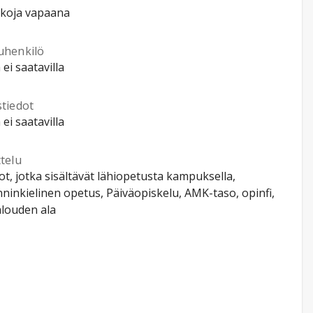
kkoja vapaana
uhenkilö
 ei saatavilla
stiedot
 ei saatavilla
telu
t, jotka sisältävät lähiopetusta kampuksella,
ninkielinen opetus, Päiväopiskelu, AMK-taso, opinfi,
alouden ala