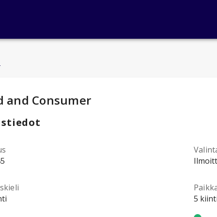
u
ntotiedot
:
d and Consumer
stiedot
us
Valint
45
Ilmoit
kieli
Paikk
ti
5 kiin