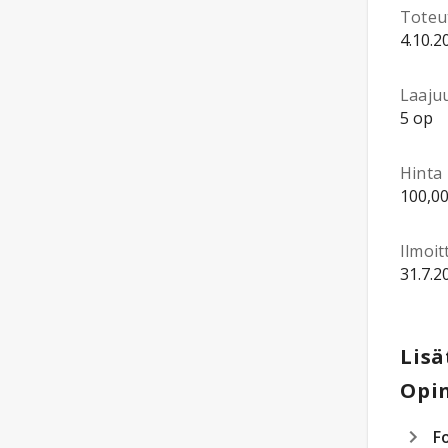
Toteu
4.10.2
Laaju
5 op
Hinta
100,00
Ilmoi
31.7.2
Lisä
Opin
F