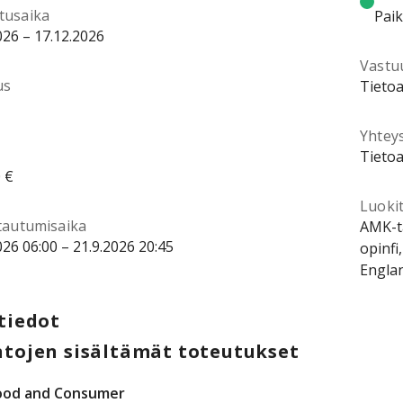
tusaika
Pai
026 – 17.12.2026
Vastu
us
Tietoa
Yhtey
Tietoa
 €
Luokit
ttautumisaika
AMK-ta
026 06:00 – 21.9.2026 20:45
opinfi
Englan
tiedot
tojen sisältämät toteutukset
ood and Consumer