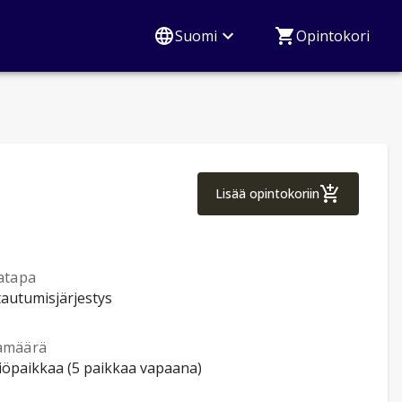
Suomi
Opintokori
Food and Consum
Lisää opintokoriin
atapa
tautumisjärjestys
amäärä
tiöpaikkaa (5 paikkaa vapaana)