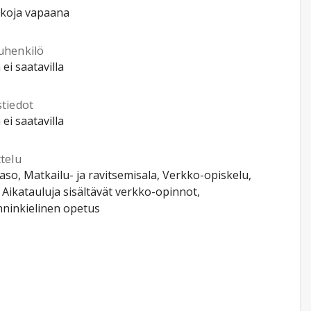
kkoja vapaana
uhenkilö
 ei saatavilla
stiedot
 ei saatavilla
telu
so, Matkailu- ja ravitsemisala, Verkko-opiskelu,
, Aikatauluja sisältävät verkko-opinnot,
ninkielinen opetus