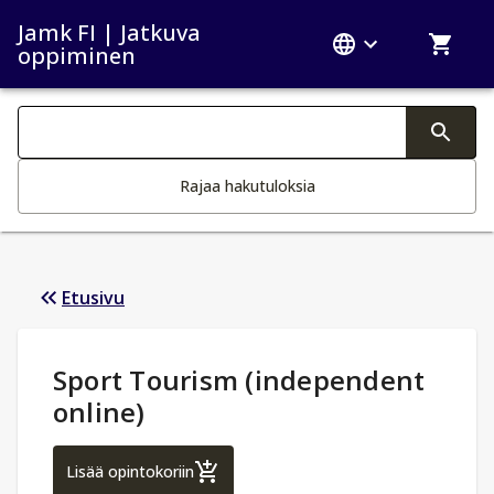
Jamk FI | Jatkuva
oppiminen
Haku kategoriat
Tekstin muutos aktivoi hakutoiminnon
Rajaa hakutuloksia
Etusivu
Opintotiedot
:
Sport Tourism (independent
online)
Sport Tourism (independent online)
Lisää opintokoriin