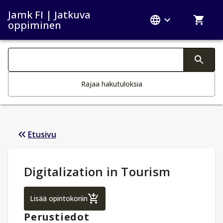
Jamk FI | Jatkuva
oppiminen
Haku kategoriat
Tekstin muutos aktivoi hakutoiminnon
Rajaa hakutuloksia
Etusivu
Opintotiedot
:
Digitalization in Tourism
Digitalization in Tourism
Lisää opintokoriin
Perustiedot