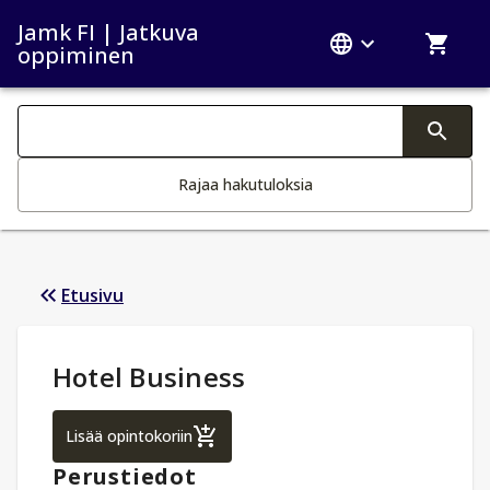
Jamk FI | Jatkuva
oppiminen
Haku kategoriat
Tekstin muutos aktivoi hakutoiminnon
Rajaa hakutuloksia
Etusivu
Opintotiedot
:
Hotel Business
Hotel Business
Lisää opintokoriin
Perustiedot