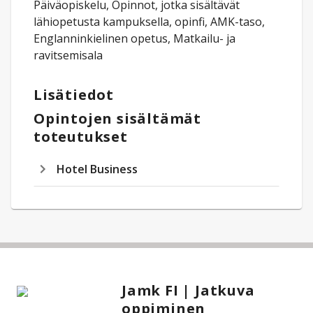
Päiväopiskelu, Opinnot, jotka sisältävät
lähiopetusta kampuksella, opinfi, AMK-taso,
Englanninkielinen opetus, Matkailu- ja
ravitsemisala
Lisätiedot
Opintojen sisältämät
toteutukset
Hotel Business
Jamk FI | Jatkuva
oppiminen