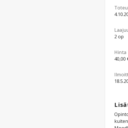
Toteu
4.10.2
Laaju
2 op
Hinta
40,00 
Ilmoi
18.5.2
Lisä
Opinto
kuiten