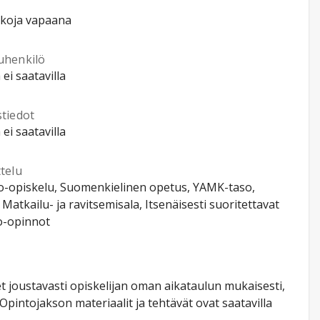
kkoja vapaana
uhenkilö
 ei saatavilla
stiedot
 ei saatavilla
telu
o-opiskelu, Suomenkielinen opetus, YAMK-taso,
, Matkailu- ja ravitsemisala, Itsenäisesti suoritettavat
o-opinnot
t joustavasti opiskelijan oman aikataulun mukaisesti,
Opintojakson materiaalit ja tehtävät ovat saatavilla