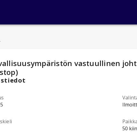
u
ntotiedot
:
vallisuusympäristön vastuullinen jo
stop)
stiedot
us
Valint
55
Ilmoit
kieli
Paikk
50 kii