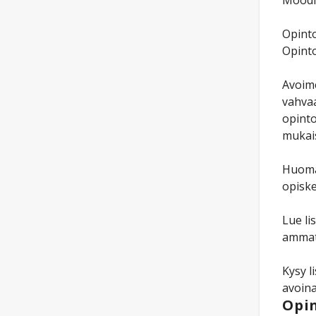
Moodl
Opinto
Opinto
Avoime
vahvaa
opinto
mukais
Huomaa
opiske
Lue li
ammat
Kysy l
avoin
Opin