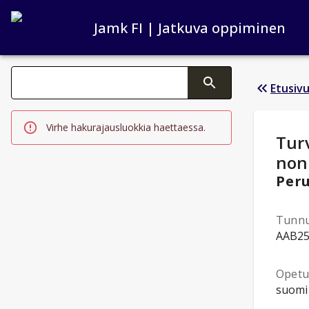
Jamk FI | Jatkuva oppiminen
Haku kategoriat
Etusiv
Tekstin muutos aktivoi hakutoiminnon
Virhe hakurajausluokkia haettaessa.
Opi
Tur
non
Peru
Tunn
AAB2
Opetus
suomi