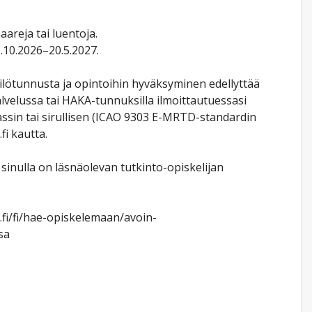
aareja tai luentoja.
10.2026–20.5.2027.
ilötunnusta ja opintoihin hyväksyminen edellyttää
velussa tai HAKA-tunnuksilla ilmoittautuessasi
ssin tai sirullisen (ICAO 9303 E-MRTD-standardin
fi kautta.
sinulla on läsnäolevan tutkinto-opiskelijan
.fi/fi/hae-opiskelemaan/avoin-
sa