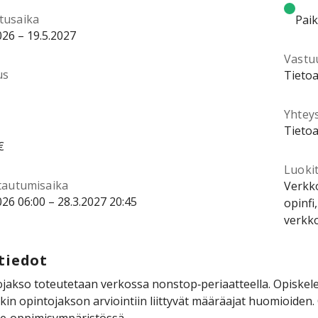
tusaika
Pai
026 – 19.5.2027
Vastu
us
Tietoa
Yhtey
Tietoa
€
Luokit
ttautumisaika
Verkk
026 06:00 – 28.3.2027 20:45
opinfi
verkk
tiedot
jakso toteutetaan verkossa nonstop‑periaatteella. Opiskele
kin opintojakson arviointiin liittyvät määräajat huomioiden. 