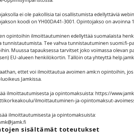
e‑oppimisympäristössä.
jaksolla ei ole pakollisia tai osallistumista edellyttäviä webin
jakson koodi on YH00DA41-3001. Opintojakso on avoinna 1.
n opintoihin ilmoittautuminen edellyttää suomalaista henk
 tunnistautumista. Tee vahva tunnistautuminen suomi.fi-pal
ihin. Muussa tapauksessa tarvitset joko voimassa olevan pa
en) EU-alueen henkilökortin. Tällöin ota yhteyttä help.jamk.
than, ettet voi ilmoittautua avoimen amk:n opintoihin, jos 
luoikeus Jamkissa.
sää ilmoittautumisesta ja opintomaksuista: https://www.jamk
tikorkeakoulu/ilmoittautuminen-ja-opintomaksut-avoimes
isää ilmoittautumisesta ja opintomaksuista:
amk@jamk.fi
tojen sisältämät toteutukset