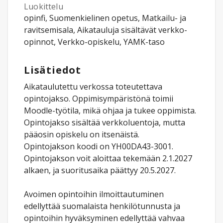
Luokittelu
opinfi, Suomenkielinen opetus, Matkailu- ja
ravitsemisala, Aikatauluja sisältävät verkko-
opinnot, Verkko-opiskelu, YAMK-taso
Lisätiedot
Aikataulutettu verkossa toteutettava
opintojakso. Oppimisympäristönä toimii
Moodle-työtila, mikä ohjaa ja tukee oppimista.
Opintojakso sisältää verkkoluentoja, mutta
pääosin opiskelu on itsenäistä.
Opintojakson koodi on YH00DA43-3001.
Opintojakson voit aloittaa tekemään 2.1.2027
alkaen, ja suoritusaika päättyy 20.5.2027.
Avoimen opintoihin ilmoittautuminen
edellyttää suomalaista henkilötunnusta ja
opintoihin hyväksyminen edellyttää vahvaa