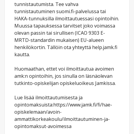
tunnistautumista. Tee vahva
tunnistautuminen suomi.fi-palvelussa tai
HAKA-tunnuksilla ilmoittautuessasi opintoihin.
Muussa tapauksessa tarvitset joko voimassa
olevan passin tai sirullisen (ICAO 9303 E-
MRTD-standardin mukaisen) EU-alueen
henkilökortin. Tällöin ota yhteyttä help.jamk.fi
kautta.
Huomaathan, ettet voi ilmoittautua avoimen
amk:n opintoihin, jos sinulla on läsnäolevan
tutkinto-opiskelijan opiskeluoikeus Jamkissa.
Lue lisää ilmoittautumisesta ja
opintomaksuista:https://www.jamk.fi/fi/hae-
opiskelemaan/avoin-
ammattikorkeakoulu/ilmoittautuminen-ja-
opintomaksut-avoimessa