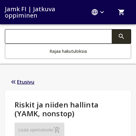
Jamk FI | Jatkuva
oppiminen
Haku kategoriat
Tekstin muutos aktivoi hakutoiminnon
Rajaa hakutuloksia
Etusivu
Opintotiedot
:
Riskit ja niiden hallinta
(YAMK, nonstop)
Riskit ja niiden hallinta (YAMK, nonstop)
Lisää opintokoriin