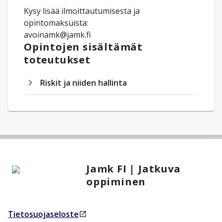
Kysy lisää ilmoittautumisesta ja
opintomaksuista:
avoinamk@jamk.fi
Opintojen sisältämät
toteutukset
Riskit ja niiden hallinta
Jamk FI | Jatkuva
oppiminen
Tietosuojaseloste
Avautuu uudessa välilehdessä