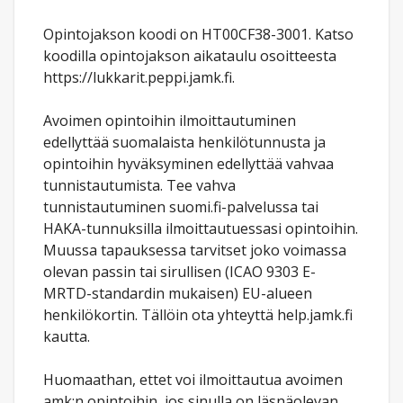
Opintojakson koodi on HT00CF38-3001. Katso
koodilla opintojakson aikataulu osoitteesta
https://lukkarit.peppi.jamk.fi.
Avoimen opintoihin ilmoittautuminen
edellyttää suomalaista henkilötunnusta ja
opintoihin hyväksyminen edellyttää vahvaa
tunnistautumista. Tee vahva
tunnistautuminen suomi.fi-palvelussa tai
HAKA-tunnuksilla ilmoittautuessasi opintoihin.
Muussa tapauksessa tarvitset joko voimassa
olevan passin tai sirullisen (ICAO 9303 E-
MRTD-standardin mukaisen) EU-alueen
henkilökortin. Tällöin ota yhteyttä help.jamk.fi
kautta.
Huomaathan, ettet voi ilmoittautua avoimen
amk:n opintoihin, jos sinulla on läsnäolevan