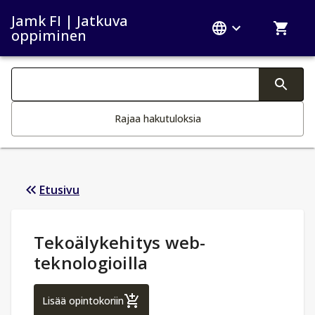
Jamk FI | Jatkuva
oppiminen
Haku kategoriat
Tekstin muutos aktivoi hakutoiminnon
Rajaa hakutuloksia
Etusivu
Opintotiedot
:
Tekoälykehitys web-
teknologioilla
Tekoälykehitys web-teknologioilla
Lisää opintokoriin