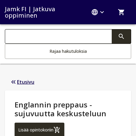
Jamk FI | Jatkuva
oppiminen
Haku kategoriat
Tekstin muutos aktivoi hakutoiminnon
Rajaa hakutuloksia
Etusivu
Opintotiedot
:
Englannin preppaus -
sujuvuutta keskusteluun
Englannin preppaus - sujuvuutta keskust
Lisää opintokoriin