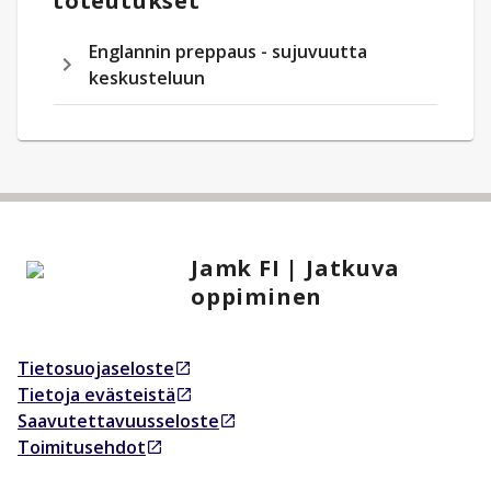
toteutukset
Englannin preppaus - sujuvuutta
keskusteluun
Jamk FI | Jatkuva
oppiminen
Tietosuojaseloste
Avautuu uudessa välilehdessä
Tietoja evästeistä
Avautuu uudessa välilehdessä
Saavutettavuusseloste
Avautuu uudessa välilehdessä
Toimitusehdot
Avautuu uudessa välilehdessä