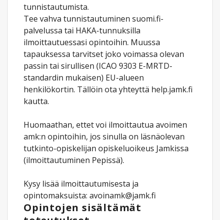
tunnistautumista.
Tee vahva tunnistautuminen suomi.fi-
palvelussa tai HAKA-tunnuksilla
ilmoittautuessasi opintoihin. Muussa
tapauksessa tarvitset joko voimassa olevan
passin tai sirullisen (ICAO 9303 E-MRTD-
standardin mukaisen) EU-alueen
henkilökortin. Tällöin ota yhteyttä help.jamk.fi
kautta.
Huomaathan, ettet voi ilmoittautua avoimen
amk:n opintoihin, jos sinulla on läsnäolevan
tutkinto-opiskelijan opiskeluoikeus Jamkissa
(ilmoittautuminen Pepissä).
Kysy lisää ilmoittautumisesta ja
opintomaksuista: avoinamk@jamk.fi
Opintojen sisältämät