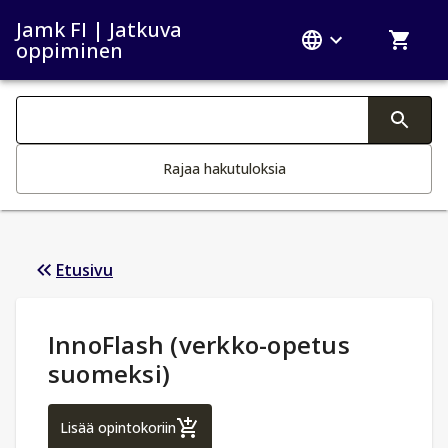
Jamk FI | Jatkuva
oppiminen
Haku kategoriat
Tekstin muutos aktivoi hakutoiminnon
Rajaa hakutuloksia
Etusivu
Opintotiedot
:
InnoFlash (verkko-opetus
suomeksi)
InnoFlash (verkko-opetus suomeksi)
Lisää opintokoriin