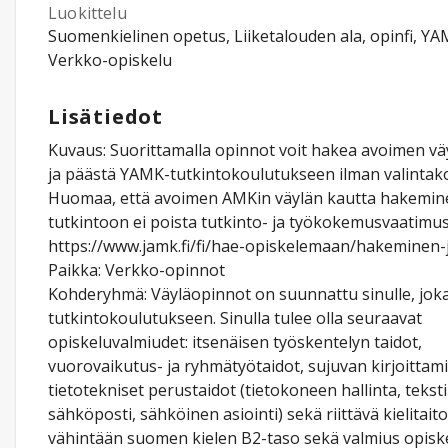
Luokittelu
Suomenkielinen opetus, Liiketalouden ala, opinfi, YA
Verkko-opiskelu
Lisätiedot
Kuvaus: Suorittamalla opinnot voit hakea avoimen vä
ja päästä YAMK-tutkintokoulutukseen ilman valintako
Huomaa, että avoimen AMKin väylän kautta hakemi
tutkintoon ei poista tutkinto- ja työkokemusvaatimus
https://www.jamk.fi/fi/hae-opiskelemaan/hakeminen-
Paikka: Verkko-opinnot
Kohderyhmä: Väyläopinnot on suunnattu sinulle, joka
tutkintokoulutukseen. Sinulla tulee olla seuraavat
opiskeluvalmiudet: itsenäisen työskentelyn taidot,
vuorovaikutus- ja ryhmätyötaidot, sujuvan kirjoittami
tietotekniset perustaidot (tietokoneen hallinta, teksti
sähköposti, sähköinen asiointi) sekä riittävä kielitaito 
vähintään suomen kielen B2-taso sekä valmius opiske