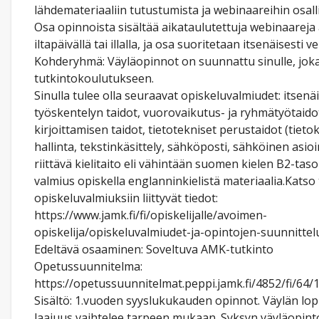
lähdemateriaaliin tutustumista ja webinaareihin osall
Osa opinnoista sisältää aikataulutettuja webinaareja 
iltapäivällä tai illalla, ja osa suoritetaan itsenäisesti v
Kohderyhmä: Väyläopinnot on suunnattu sinulle, joka
tutkintokoulutukseen.
Sinulla tulee olla seuraavat opiskeluvalmiudet: itsenä
työskentelyn taidot, vuorovaikutus- ja ryhmätyötaido
kirjoittamisen taidot, tietotekniset perustaidot (tiet
hallinta, tekstinkäsittely, sähköposti, sähköinen asioi
riittävä kielitaito eli vähintään suomen kielen B2-tas
valmius opiskella englanninkielistä materiaalia.Kats
opiskeluvalmiuksiin liittyvät tiedot:
https://www.jamk.fi/fi/opiskelijalle/avoimen-
opiskelija/opiskeluvalmiudet-ja-opintojen-suunnittel
Edeltävä osaaminen: Soveltuva AMK-tutkinto
Opetussuunnitelma:
https://opetussuunnitelmat.peppi.jamk.fi/4852/fi/64
Sisältö: 1.vuoden syyslukukauden opinnot. Väylän lop
laajuus vaihtelee tarpeen mukaan. Syksyn väyläopint