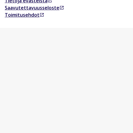
Tietoja evästeistä
Avautuu uudessa välilehdessä
Saavutettavuusseloste
Avautuu uudessa välilehdessä
Toimitusehdot
Avautuu uudessa välilehdessä