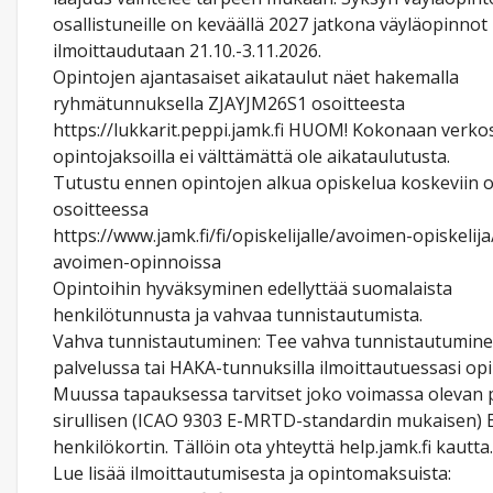
osallistuneille on keväällä 2027 jatkona väyläopinnot
ilmoittaudutaan 21.10.-3.11.2026.
Opintojen ajantasaiset aikataulut näet hakemalla
ryhmätunnuksella ZJAYJM26S1 osoitteesta
https://lukkarit.peppi.jamk.fi HUOM! Kokonaan verkos
opintojaksoilla ei välttämättä ole aikataulutusta.
Tutustu ennen opintojen alkua opiskelua koskeviin o
osoitteessa
https://www.jamk.fi/fi/opiskelijalle/avoimen-opiskelij
avoimen-opinnoissa
Opintoihin hyväksyminen edellyttää suomalaista
henkilötunnusta ja vahvaa tunnistautumista.
Vahva tunnistautuminen: Tee vahva tunnistautuminen
palvelussa tai HAKA-tunnuksilla ilmoittautuessasi opi
Muussa tapauksessa tarvitset joko voimassa olevan p
sirullisen (ICAO 9303 E-MRTD-standardin mukaisen) 
henkilökortin. Tällöin ota yhteyttä help.jamk.fi kautta.
Lue lisää ilmoittautumisesta ja opintomaksuista: