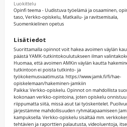
Luokittelu
Opinfi teema - Uudistuva työelämä ja osaaminen, opi
taso, Verkko-opiskelu, Matkailu- ja ravitsemisala,
Suomenkielinen opetus
Lisätiedot
Suorittamalla opinnot voit hakea avoimen väylän kaut
päästä YAMK-tutkintokoulutukseen ilman valintakoke
Huomaa, että avoimen AMKin väylän kautta hakemi
tutkintoon ei poista tutkinto- ja
työkokemusvaatimusta. https://www.jamk.fi/fi/hae-
opiskelemaan/hakeminen-jamkiin
Paikka: Verkko-opiskelu. Opinnot on mahdollista suor
kokonaan verkko-opintoina, joten opiskelu onnistuu
riippumatta siitä, missä asut tai työskentelet. Puolivu
järjestämme mahdollisuuden ryhmätapaamiseen Jam
kampuksella. Verkko-opiskelu sisältää mm. verkkokes
tehtävien ja raporttien palautusta, videoluentoja, its