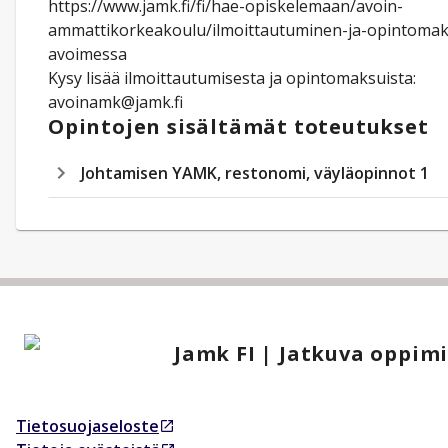
https://www.jamk.fi/fi/hae-opiskelemaan/avoin-
ammattikorkeakoulu/ilmoittautuminen-ja-opintomak
avoimessa
Kysy lisää ilmoittautumisesta ja opintomaksuista:
avoinamk@jamk.fi
Opintojen sisältämät toteutukset
Johtamisen YAMK, restonomi, väyläopinnot 1
Jamk FI | Jatkuva oppim
Tietosuojaseloste
Avautuu uudessa välilehdessä