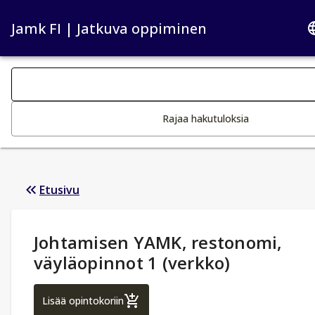
Jamk FI | Jatkuva oppiminen
Haku kategoriat
Tekstin muutos aktivoi hakutoiminnon
Rajaa hakutuloksia
Etusivu
Opintotiedot
:
Johtamisen YAMK, restonomi,
väyläopinnot 1 (verkko)
Johtamisen YAMK, restonomi, väyläopinnot
Lisää opintokoriin