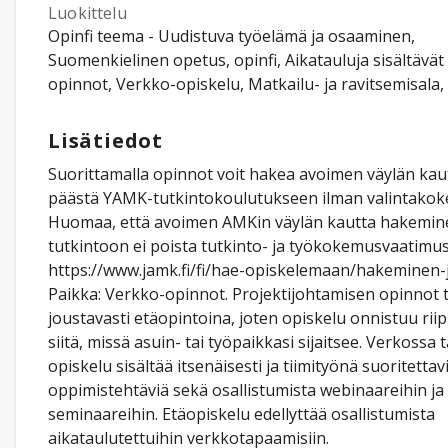
Luokittelu
Opinfi teema - Uudistuva työelämä ja osaaminen,
Suomenkielinen opetus, opinfi, Aikatauluja sisältävät
opinnot, Verkko-opiskelu, Matkailu- ja ravitsemisala
Lisätiedot
Suorittamalla opinnot voit hakea avoimen väylän kaut
päästä YAMK-tutkintokoulutukseen ilman valintakoke
Huomaa, että avoimen AMKin väylän kautta hakemi
tutkintoon ei poista tutkinto- ja työkokemusvaatimus
https://www.jamk.fi/fi/hae-opiskelemaan/hakeminen-
Paikka: Verkko-opinnot. Projektijohtamisen opinnot 
joustavasti etäopintoina, joten opiskelu onnistuu ri
siitä, missä asuin- tai työpaikkasi sijaitsee. Verkossa
opiskelu sisältää itsenäisesti ja tiimityönä suoritettav
oppimistehtäviä sekä osallistumista webinaareihin ja
seminaareihin. Etäopiskelu edellyttää osallistumista
aikataulutettuihin verkkotapaamisiin.