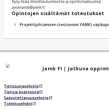
Kysy lisää ilmoittautumisesta ja opintomaksuista:
avoinamk@jamk.fi
Opintojen sisältämät toteutukset
Projektijohtamisen (restonomi YAMK) väyläopi
Jamk FI | Jatkuva oppim
Tietosuojaseloste
Avautuu uudessa välilehdessä
Tietoja evästeistä
Avautuu uudessa välilehdessä
Saavutettavuusseloste
Avautuu uudessa välilehdessä
Toimitusehdot
Avautuu uudessa välilehdessä