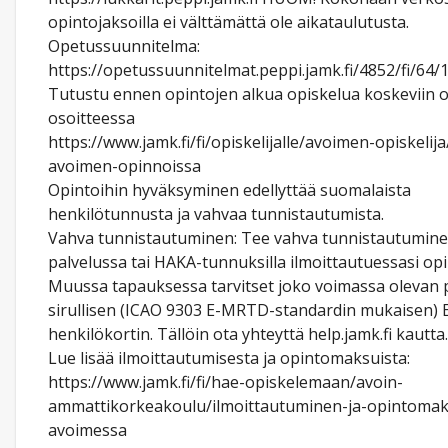
opintojaksoilla ei välttämättä ole aikataulutusta.
Opetussuunnitelma:
https://opetussuunnitelmat.peppi.jamk.fi/4852/fi/64
Tutustu ennen opintojen alkua opiskelua koskeviin o
osoitteessa
https://www.jamk.fi/fi/opiskelijalle/avoimen-opiskelij
avoimen-opinnoissa
Opintoihin hyväksyminen edellyttää suomalaista
henkilötunnusta ja vahvaa tunnistautumista.
Vahva tunnistautuminen: Tee vahva tunnistautuminen
palvelussa tai HAKA-tunnuksilla ilmoittautuessasi opi
Muussa tapauksessa tarvitset joko voimassa olevan p
sirullisen (ICAO 9303 E-MRTD-standardin mukaisen) 
henkilökortin. Tällöin ota yhteyttä help.jamk.fi kautta.
Lue lisää ilmoittautumisesta ja opintomaksuista:
https://www.jamk.fi/fi/hae-opiskelemaan/avoin-
ammattikorkeakoulu/ilmoittautuminen-ja-opintomak
avoimessa