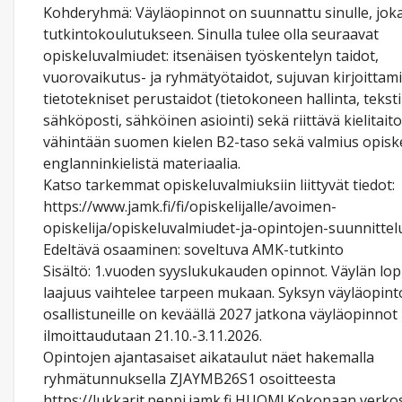
Kohderyhmä: Väyläopinnot on suunnattu sinulle, joka
tutkintokoulutukseen. Sinulla tulee olla seuraavat
opiskeluvalmiudet: itsenäisen työskentelyn taidot,
vuorovaikutus- ja ryhmätyötaidot, sujuvan kirjoittami
tietotekniset perustaidot (tietokoneen hallinta, teksti
sähköposti, sähköinen asiointi) sekä riittävä kielitaito 
vähintään suomen kielen B2-taso sekä valmius opiske
englanninkielistä materiaalia.
Katso tarkemmat opiskeluvalmiuksiin liittyvät tiedot:
https://www.jamk.fi/fi/opiskelijalle/avoimen-
opiskelija/opiskeluvalmiudet-ja-opintojen-suunnittel
Edeltävä osaaminen: soveltuva AMK-tutkinto
Sisältö: 1.vuoden syyslukukauden opinnot. Väylän lop
laajuus vaihtelee tarpeen mukaan. Syksyn väyläopint
osallistuneille on keväällä 2027 jatkona väyläopinnot
ilmoittaudutaan 21.10.-3.11.2026.
Opintojen ajantasaiset aikataulut näet hakemalla
ryhmätunnuksella ZJAYMB26S1 osoitteesta
https://lukkarit.peppi.jamk.fi HUOM! Kokonaan verkos