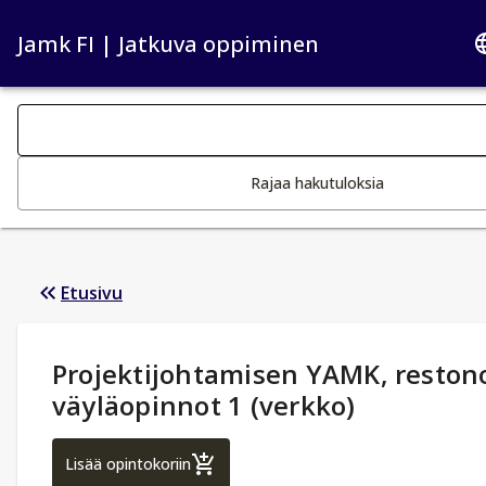
Jamk FI | Jatkuva oppiminen
Haku kategoriat
Tekstin muutos aktivoi hakutoiminnon
Rajaa hakutuloksia
Etusivu
Opintotiedot
:
Projektijohtamisen YAMK, reston
väyläopinnot 1 (verkko)
Projektijohtamisen YAMK, restonomi, väyl
Lisää opintokoriin