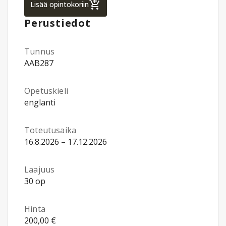
International Business, Bachelor's Route St
Lisää opintokoriin
Perustiedot
Tunnus
AAB287
Opetuskieli
englanti
Toteutusaika
16.8.2026 – 17.12.2026
Laajuus
30 op
Hinta
200,00 €