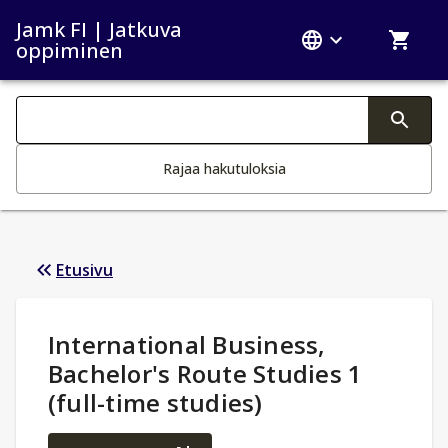
Jamk FI | Jatkuva
oppiminen
Haku kategoriat
Tekstin muutos aktivoi hakutoiminnon
Rajaa hakutuloksia
Etusivu
Opintotiedot
:
International Business,
Bachelor's Route Studies 1
(full-time studies)