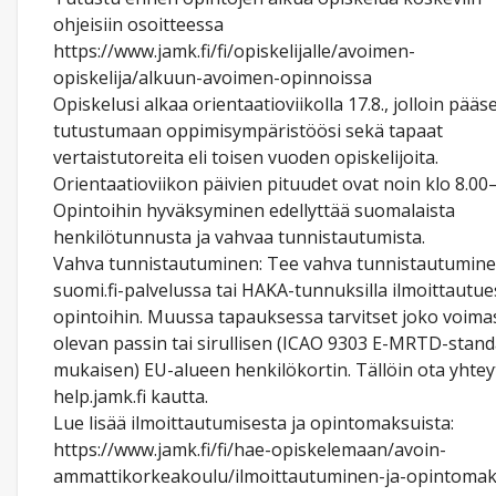
ohjeisiin osoitteessa
https://www.jamk.fi/fi/opiskelijalle/avoimen-
opiskelija/alkuun-avoimen-opinnoissa
Opiskelusi alkaa orientaatioviikolla 17.8., jolloin pääs
tutustumaan oppimisympäristöösi sekä tapaat
vertaistutoreita eli toisen vuoden opiskelijoita.
Orientaatioviikon päivien pituudet ovat noin klo 8.00–
Opintoihin hyväksyminen edellyttää suomalaista
henkilötunnusta ja vahvaa tunnistautumista.
Vahva tunnistautuminen: Tee vahva tunnistautumin
suomi.fi-palvelussa tai HAKA-tunnuksilla ilmoittautue
opintoihin. Muussa tapauksessa tarvitset joko voima
olevan passin tai sirullisen (ICAO 9303 E-MRTD-stand
mukaisen) EU-alueen henkilökortin. Tällöin ota yhtey
help.jamk.fi kautta.
Lue lisää ilmoittautumisesta ja opintomaksuista:
https://www.jamk.fi/fi/hae-opiskelemaan/avoin-
ammattikorkeakoulu/ilmoittautuminen-ja-opintomak