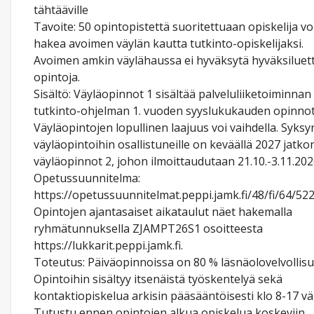
tähtääville
Tavoite: 50 opintopistettä suoritettuaan opiskelija vo
hakea avoimen väylän kautta tutkinto-opiskelijaksi.
Avoimen amkin väylähaussa ei hyväksytä hyväksiluet
opintoja.
Sisältö: Väyläopinnot 1 sisältää palveluliiketoiminnan
tutkinto-ohjelman 1. vuoden syyslukukauden opinnot
Väyläopintojen lopullinen laajuus voi vaihdella. Syksy
väyläopintoihin osallistuneille on keväällä 2027 jatko
väyläopinnot 2, johon ilmoittaudutaan 21.10.-3.11.202
Opetussuunnitelma:
https://opetussuunnitelmat.peppi.jamk.fi/48/fi/64/52
Opintojen ajantasaiset aikataulut näet hakemalla
ryhmätunnuksella ZJAMPT26S1 osoitteesta
https://lukkarit.peppi.jamk.fi.
Toteutus: Päiväopinnoissa on 80 % läsnäolovelvollisu
Opintoihin sisältyy itsenäistä työskentelyä sekä
kontaktiopiskelua arkisin pääsääntöisesti klo 8-17 väli
Tutustu ennen opintojen alkua opiskelua koskeviin