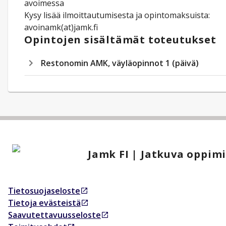
avoimessa
Kysy lisää ilmoittautumisesta ja opintomaksuista:
avoinamk(at)jamk.fi
Opintojen sisältämät toteutukset
Restonomin AMK, väyläopinnot 1 (päivä)
Jamk FI | Jatkuva oppim
Tietosuojaseloste
Avautuu uudessa välilehdessä
Tietoja evästeistä
Avautuu uudessa välilehdessä
Saavutettavuusseloste
Avautuu uudessa välilehdessä