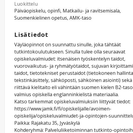
Luokittelu
Päiväopiskelu, opinfi, Matkailu- ja ravitsemisala,
Suomenkielinen opetus, AMK-taso
Lisätiedot
Väyläopinnot on suunnattu sinulle, joka tähtäät
tutkintokoulutukseen. Sinulla tulee olla seuraavat
opiskeluvalmiudet: itsenäisen työskentelyn taidot,
vuorovaikutus- ja ryhmätyötaidot, sujuvan kirjoittam
taidot, tietotekniset perustaidot (tietokoneen hallinta
tekstinkäsittely, sähköposti, sähköinen asiointi) sekä
riittävä kielitaito eli vähintään suomen kielen B2-tas
valmius opiskella englanninkielistä materiaalia.
Katso tarkemmat opiskeluvalmiuksiin liittyvät tiedot:
https://www.jamk.fi/fi/opiskelijalle/avoimen-
opiskelija/opiskeluvalmiudet-ja-opintojen-suunnittel
Paikka: Rajakatu 35, Jyväskylä
Kohderyhmä: Palveluliiketoiminnan tutkinto-opintoih