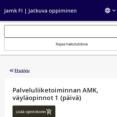
Jamk FI | Jatkuva oppiminen
Haku kategoriat
Tekstin muutos aktivoi hakutoiminnon
Rajaa hakutuloksia
Etusivu
Opintotiedot
:
Palveluliiketoiminnan AMK,
väyläopinnot 1 (päivä)
Palveluliiketoiminnan AMK, väyläopinnot 1
Lisää opintokoriin