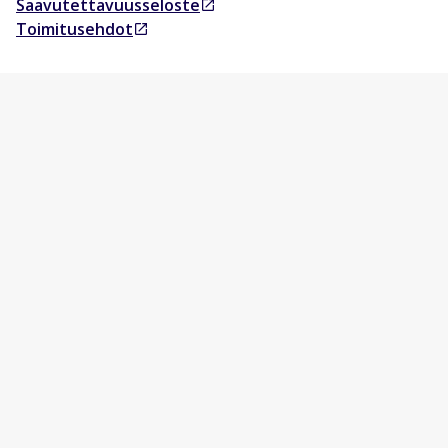
Saavutettavuusseloste
Avautuu uudessa välilehdessä
Toimitusehdot
Avautuu uudessa välilehdessä