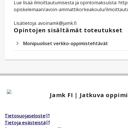
Lue lisää ilmoittautumisesta ja opintomaksuista: http
opiskelemaan/avoin-ammattikorkeakoulu/ilmoittau
Lisätietoja: avoinamk@jamk.fi
Opintojen sisältämät toteutukset
Monipuoliset verkko-oppimistehtävät
Jamk FI | Jatkuva oppim
Tietosuojaseloste
Avautuu uudessa välilehdessä
Tietoja evästeistä
Avautuu uudessa välilehdessä