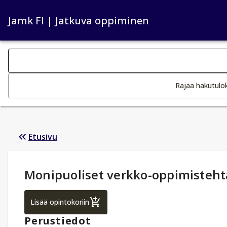
Jamk FI | Jatkuva oppiminen
Haku kategoriat
Tekstin muutos aktivoi hakutoiminnon
Rajaa hakutulo
Etusivu
Opintotiedot
:
Monipuoliset verkko-oppimisteht
Monipuoliset verkko-oppimistehtävät
Lisää opintokoriin
Perustiedot