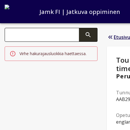
Jamk FI | Jatkuva oppiminen
Haku kategoriat
Etusiv
Tekstin muutos aktivoi hakutoiminnon
Virhe hakurajausluokkia haettaessa.
Opi
Tou
tim
Peru
Tunn
AAB2
Opetus
englan