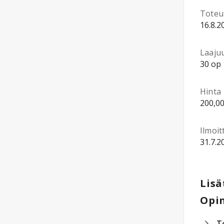
Toteu
16.8.2
Laaju
30 op
Hinta
200,00
Ilmoi
31.7.2
Lisä
Opin
T