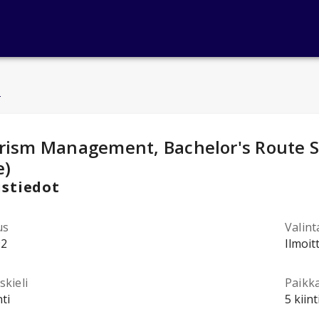
u
ntotiedot
:
rism Management, Bachelor's Route Stu
e)
stiedot
us
Valint
92
Ilmoit
kieli
Paikk
ti
5 kiin