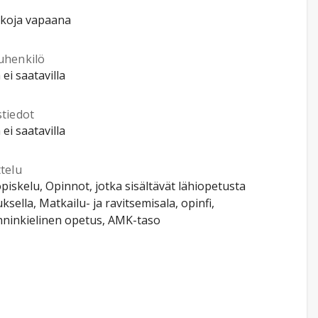
kkoja vapaana
uhenkilö
 ei saatavilla
stiedot
 ei saatavilla
telu
piskelu, Opinnot, jotka sisältävät lähiopetusta
sella, Matkailu- ja ravitsemisala, opinfi,
nninkielinen opetus, AMK-taso