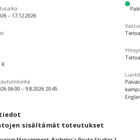
tusaika
Pai
026 – 17.12.2026
Vastu
us
Tietoa
Yhtey
Tietoa
 €
Luokit
ttautumisaika
Päiväo
026 06:00 – 9.8.2026 20:45
kampuk
Engla
tiedot
tojen sisältämät toteutukset
ourism Management, Bachelor`s Route Studies 1