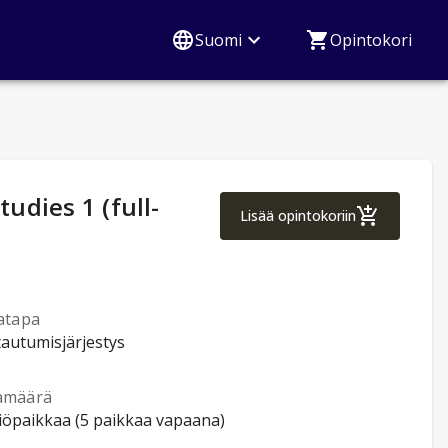
Suomi
Opintokori
dies 1 (full-
Tourism Managemen
Lisää opintokoriin
atapa
tautumisjärjestys
amäärä
tiöpaikkaa (5 paikkaa vapaana)