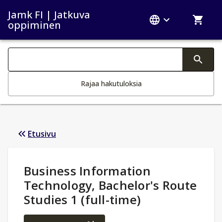
Jamk FI | Jatkuva
oppiminen
Haku kategoriat
Tekstin muutos aktivoi hakutoiminnon
Rajaa hakutuloksia
Etusivu
Opintotiedot
:
Business Information
Technology, Bachelor's Route
Studies 1 (full-time)