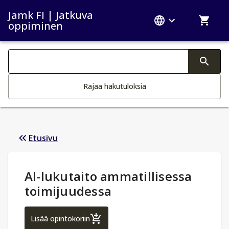
Jamk FI | Jatkuva
oppiminen
Haku kategoriat
Tekstin muutos aktivoi hakutoiminnon
Rajaa hakutuloksia
Etusivu
Opintotiedot
:
AI-lukutaito ammatillisessa
toimijuudessa
AI-lukutaito ammatillisessa toimijuudessa
Lisää opintokoriin