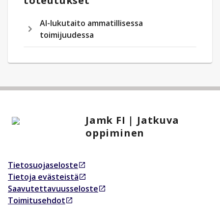
toteutukset
AI-lukutaito ammatillisessa
toimijuudessa
Jamk FI | Jatkuva
oppiminen
Tietosuojaseloste
Avautuu uudessa välilehdessä
Tietoja evästeistä
Avautuu uudessa välilehdessä
Saavutettavuusseloste
Avautuu uudessa välilehdessä
Toimitusehdot
Avautuu uudessa välilehdessä