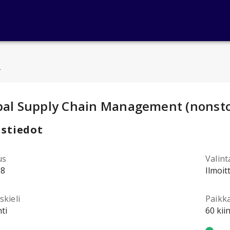
u
ntotiedot
:
bal Supply Chain Management (nonst
stiedot
us
Valint
08
Ilmoit
kieli
Paikk
ti
60 kii