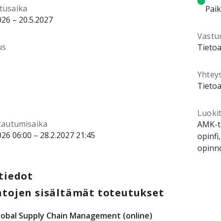
tusaika
Pai
026 – 20.5.2027
Vastu
us
Tietoa
Yhtey
Tietoa
Luokit
ttautumisaika
AMK-ta
026 06:00 – 28.2.2027 21:45
opinfi
opinn
tiedot
tojen sisältämät toteutukset
lobal Supply Chain Management (online)