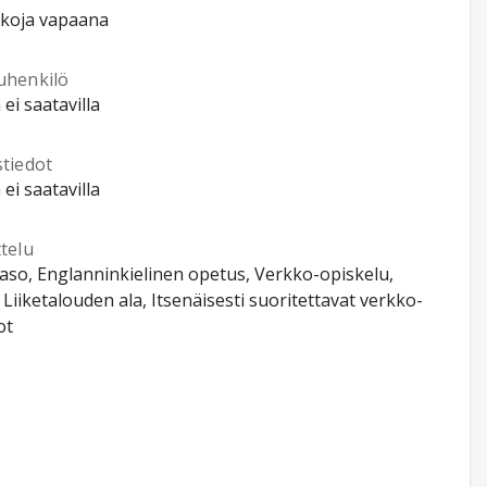
kkoja vapaana
uhenkilö
 ei saatavilla
stiedot
 ei saatavilla
telu
so, Englanninkielinen opetus, Verkko-opiskelu,
, Liiketalouden ala, Itsenäisesti suoritettavat verkko-
ot