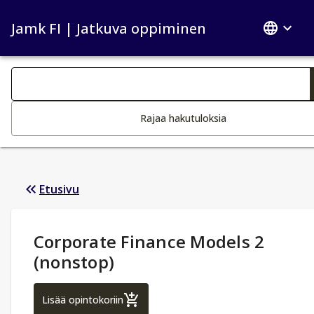
Jamk FI | Jatkuva oppiminen
Haku kategoriat
Tekstin muutos aktivoi hakutoiminnon
Rajaa hakutuloksia
Etusivu
Opintotiedot
:
Corporate Finance Models 2
(nonstop)
Corporate Finance Models 2 (nonstop)
Lisää opintokoriin