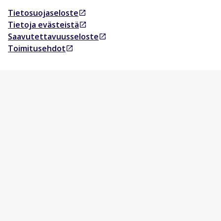
Tietosuojaseloste
Avautuu uudessa välilehdessä
Tietoja evästeistä
Avautuu uudessa välilehdessä
Saavutettavuusseloste
Avautuu uudessa välilehdessä
Toimitusehdot
Avautuu uudessa välilehdessä