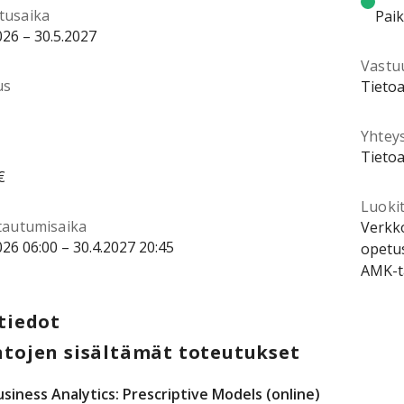
tusaika
Pai
026 – 30.5.2027
Vastu
us
Tietoa
Yhtey
Tietoa
€
Luokit
ttautumisaika
Verkko
026 06:00 – 30.4.2027 20:45
opetus
AMK-t
tiedot
tojen sisältämät toteutukset
usiness Analytics: Prescriptive Models (online)