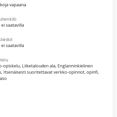
kkoja vapaana
uhenkilö
 ei saatavilla
stiedot
 ei saatavilla
telu
-opiskelu, Liiketalouden ala, Englanninkielinen
, Itsenäisesti suoritettavat verkko-opinnot, opinfi,
aso