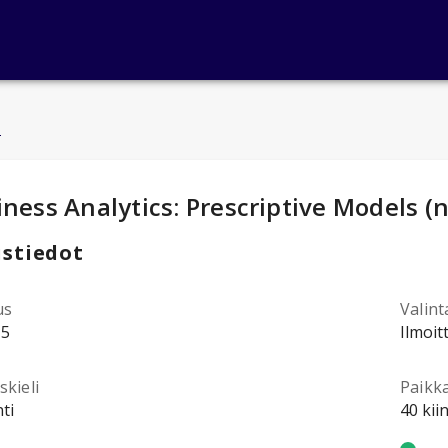
u
ntotiedot
:
ness Analytics: Prescriptive Models (
stiedot
us
Valint
15
Ilmoit
kieli
Paikk
ti
40 kii