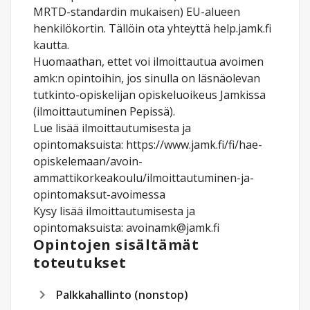
MRTD-standardin mukaisen) EU-alueen
henkilökortin. Tällöin ota yhteyttä help.jamk.fi
kautta.
Huomaathan, ettet voi ilmoittautua avoimen
amk:n opintoihin, jos sinulla on läsnäolevan
tutkinto-opiskelijan opiskeluoikeus Jamkissa
(ilmoittautuminen Pepissä).
Lue lisää ilmoittautumisesta ja
opintomaksuista: https://www.jamk.fi/fi/hae-
opiskelemaan/avoin-
ammattikorkeakoulu/ilmoittautuminen-ja-
opintomaksut-avoimessa
Kysy lisää ilmoittautumisesta ja
opintomaksuista: avoinamk@jamk.fi
Opintojen sisältämät
toteutukset
Palkkahallinto (nonstop)