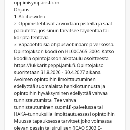
oppimisympäristöön.
Ohjaus:
1. Aloitusvideo
2. Oppimistehtävät arvioidaan pisteillä ja saat
palautetta, jos sinun tarvitsee täydentää tai
korjata tehtäviä.
3. Vapaaehtoisia ohjauswebinaareja verkossa.
Opintojakson koodi on HL00CA65-3004. Katso
koodilla opintojakson aikataulu osoitteesta
https://lukkarit.peppi.jamk.fi. Opintojakso
suoritetaan 31.8.2026 - 30.4.2027 aikana.
Avoimen opintoihin ilmoittautuminen
edellyttää suomalaista henkilötunnusta ja
opintoihin hyväksyminen edellyttää vahvaa
tunnistautumista. Tee vahva
tunnistautuminen suomi.fi-palvelussa tai
HAKA-tunnuksilla ilmoittautuessasi opintoihin.
Muussa tapauksessa tarvitset joko voimassa
olevan passin tai sirullisen (ICAO 9303 E-