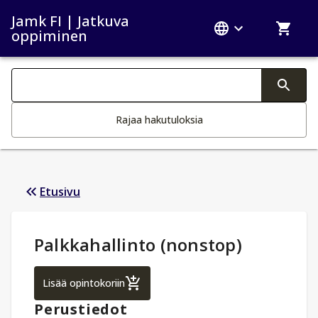
Jamk FI | Jatkuva
oppiminen
Haku kategoriat
Tekstin muutos aktivoi hakutoiminnon
Rajaa hakutuloksia
Etusivu
Opintotiedot
:
Palkkahallinto (nonstop)
Palkkahallinto (nonstop)
Lisää opintokoriin
Perustiedot