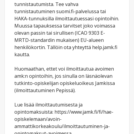
tunnistautumista. Tee vahva
tunnistautuminen suomi.fi-palvelussa tai
HAKA-tunnuksilla ilmoittautuessasi opintoihin.
Muussa tapauksessa tarvitset joko voimassa
olevan passin tai sirullisen (ICAO 9303 E-
MRTD-standardin mukaisen) EU-alueen
henkilökortin. Tällöin ota yhteyttä help.jamk.fi
kautta.
Huomaathan, ettet voi ilmoittautua avoimen
amk:n opintoihin, jos sinulla on läsnäolevan
tutkinto-opiskelijan opiskeluoikeus Jamkissa
(ilmoittautuminen Pepissä).
Lue lisää ilmoittautumisesta ja
opintomaksuista: https://www.jamk.fi/fi/hae-
opiskelemaan/avoin-
ammattikorkeakoulu/ilmoittautuminen-ja-
opintomaksut-avoimessa