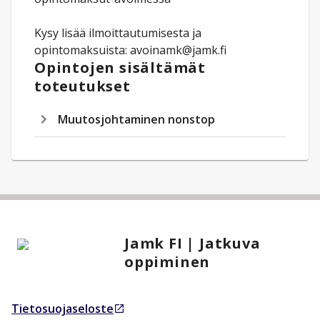
Kysy lisää ilmoittautumisesta ja
opintomaksuista: avoinamk@jamk.fi
Opintojen sisältämät
toteutukset
Muutosjohtaminen nonstop
Jamk FI | Jatkuva
oppiminen
Tietosuojaseloste
Avautuu uudessa välilehdessä