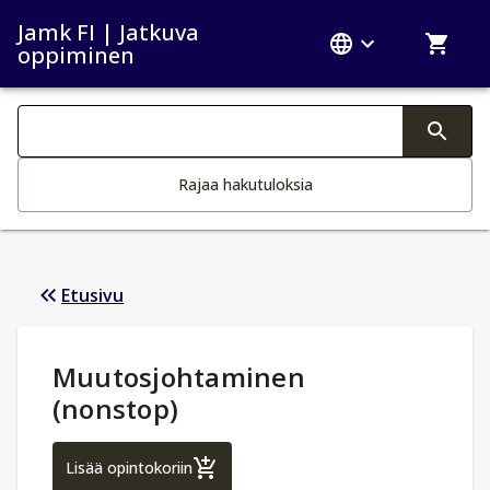
Jamk FI | Jatkuva
oppiminen
Haku kategoriat
Tekstin muutos aktivoi hakutoiminnon
Rajaa hakutuloksia
Etusivu
Opintotiedot
:
Muutosjohtaminen
(nonstop)
Muutosjohtaminen (nonstop)
Lisää opintokoriin