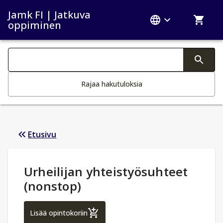
Jamk FI | Jatkuva
oppiminen
Haku kategoriat
Tekstin muutos aktivoi hakutoiminnon
Rajaa hakutuloksia
Etusivu
Opintotiedot
:
Urheilijan yhteistyösuhteet
(nonstop)
Urheilijan yhteistyösuhteet (nonstop)
Lisää opintokoriin