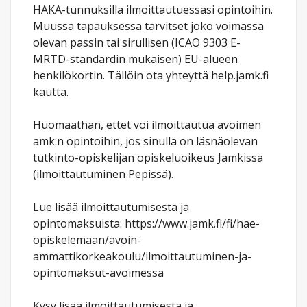
HAKA-tunnuksilla ilmoittautuessasi opintoihin.
Muussa tapauksessa tarvitset joko voimassa
olevan passin tai sirullisen (ICAO 9303 E-
MRTD-standardin mukaisen) EU-alueen
henkilökortin. Tällöin ota yhteyttä help.jamk.fi
kautta.
Huomaathan, ettet voi ilmoittautua avoimen
amk:n opintoihin, jos sinulla on läsnäolevan
tutkinto-opiskelijan opiskeluoikeus Jamkissa
(ilmoittautuminen Pepissä).
Lue lisää ilmoittautumisesta ja
opintomaksuista: https://www.jamk.fi/fi/hae-
opiskelemaan/avoin-
ammattikorkeakoulu/ilmoittautuminen-ja-
opintomaksut-avoimessa
Kysy lisää ilmoittautumisesta ja