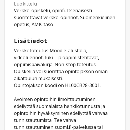
Luokittelu
Verkko-opiskelu, opinfi, Itsenäisesti
suoritettavat verkko-opinnot, Suomenkielinen
opetus, AMK-taso
Lisätiedot
Verkkototeutus Moodle-alustalla,
videoluennot, luku- ja oppimistehtävät,
oppimispäiväkirja. Non-stop toteutus.
Opiskelija voi suorittaa opintojakson oman
aikataulun mukaisesti.
Opintojakson koodi on HL00CB28-3001.
Avoimen opintoihin ilmoittautuminen
edellyttää suomalaista henkilötunnusta ja
opintoihin hyväksyminen edellyttää vahvaa
tunnistautumista. Tee vahva
tunnistautuminen suomi.fi-palvelussa tai