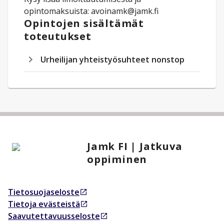
opintomaksuista: avoinamk@jamk.fi
Opintojen sisältämät
toteutukset
Urheilijan yhteistyösuhteet nonstop
Jamk FI | Jatkuva
oppiminen
Tietosuojaseloste
Avautuu uudessa välilehdessä
Tietoja evästeistä
Avautuu uudessa välilehdessä
Saavutettavuusseloste
Avautuu uudessa välilehdessä