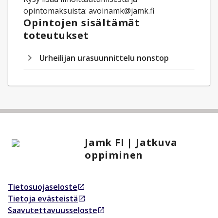
opintomaksuista: avoinamk@jamk.fi
Opintojen sisältämät
toteutukset
Urheilijan urasuunnittelu nonstop
Jamk FI | Jatkuva
oppiminen
Tietosuojaseloste
Avautuu uudessa välilehdessä
Tietoja evästeistä
Avautuu uudessa välilehdessä
Saavutettavuusseloste
Avautuu uudessa välilehdessä