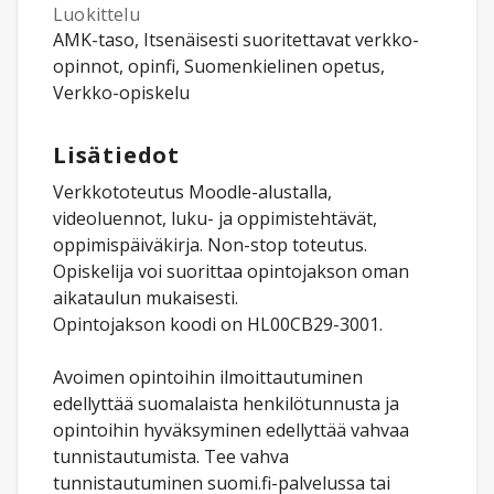
Luokittelu
AMK-taso, Itsenäisesti suoritettavat verkko-
opinnot, opinfi, Suomenkielinen opetus,
Verkko-opiskelu
Lisätiedot
Verkkototeutus Moodle-alustalla,
videoluennot, luku- ja oppimistehtävät,
oppimispäiväkirja. Non-stop toteutus.
Opiskelija voi suorittaa opintojakson oman
aikataulun mukaisesti.
Opintojakson koodi on HL00CB29-3001.
Avoimen opintoihin ilmoittautuminen
edellyttää suomalaista henkilötunnusta ja
opintoihin hyväksyminen edellyttää vahvaa
tunnistautumista. Tee vahva
tunnistautuminen suomi.fi-palvelussa tai