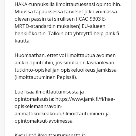
HAKA-tunnuksilla ilmoittautuessasi opintoihin.
Muussa tapauksessa tarvitset joko voimassa
olevan passin tai sirullisen (ICAO 9303 E-
MRTD-standardin mukaisen) EU-alueen
henkilökortin. Tällöin ota yhteyttä help.jamk.fi
kautta.
Huomaathan, ettet voi ilmoittautua avoimen
amk:n opintoihin, jos sinulla on läsnäolevan
tutkinto-opiskelijan opiskeluoikeus Jamkissa
(ilmoittautuminen Pepissä).
Lue lisää ilmoittautumisesta ja
opintomaksuista: https://www.jamk.fi/fi/hae-
opiskelemaan/avoin-
ammattikorkeakoulu/ilmoittautuminen-ja-
opintomaksut-avoimessa
Kysy lisää ilmoittautumisesta ja