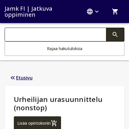
Jamk FI | Jatkuva
oppiminen
Haku kategoriat
Tekstin muutos aktivoi hakutoiminnon
Rajaa hakutuloksia
Etusivu
Opintotiedot
:
Urheilijan urasuunnittelu
(nonstop)
Urheilijan urasuunnittelu (nonstop)
Lisää opintokoriin