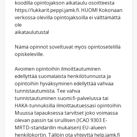
koodilla opintojakson aikataulu osoitteesta
https://lukkarit.peppi.jamk.fi. HUOM! Kokonaan
verkossa olevilla opintojaksoilla ei välttämättä
ole
aikataulutusta!
Nämä opinnot soveltuvat myös opintosetelillä
opiskeleville.
Avoimen opintoihin ilmoittautuminen
edellyttää suomalaista henkilötunnusta ja
opintoihin hyväksyminen edellyttää vahvaa
tunnistautumista. Tee vahva
tunnistautuminen suomi.fi-palvelussa tai
HAKA-tunnuksilla ilmoittautuessasi opintoihin.
Muussa tapauksessa tarvitset joko voimassa
olevan passin tai sirullisen (ICAO 9303 E-
MRTD-standardin mukaisen) EU-alueen
henkilökortin. Tällöin ota yhteyttä help.jamk.fi