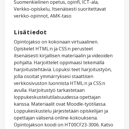
Suomenkielinen opetus, opinfi, ICT-ala,
Verkko-opiskelu, Itsenäisesti suoritettavat
verkko-opinnot, AMK-taso
Lisätiedot
Opintojakso on kokonaan virtuaalinen.
Opiskelet HTML:n ja CSS:n perusteet
itsenäisesti kirjallisen materiaalin ja videoiden
pohjalta. Harjoittelet oppimaasi tekemällä
harjoitustehtäviä. Lopuksi teet harjoitustyön,
jolla osoitat ymmärryksesi staattisen
verkkosivuston luonnista HTML:n ja CSS:n
avulla. Harjoitustyö tarkastetaan
loppukeskustelutilaisuudessa opettajan
kanssa. Materiaalit ovat Moodle-työtilassa.
Loppukeskustelu järjestetään opiskelijan ja
opettajan välisenä online-kokouksena.
Opintojakson koodi on HT00CF23-3006. Katso