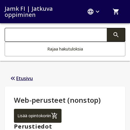
Jamk FI | Jatkuva
oppiminen
Haku kategoriat
Tekstin muutos aktivoi hakutoiminnon
Rajaa hakutuloksia
Etusivu
Opintotiedot
:
Web-perusteet (nonstop)
Web-perusteet (nonstop)
Lisää opintokoriin
Perustiedot