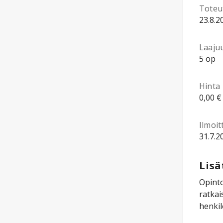
Toteu
23.8.2
Laaju
5 op
Hinta
0,00 €
Ilmoi
31.7.2
Lisä
Opinto
ratkai
henkil