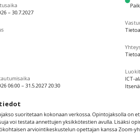
tusaika
Pai
026 – 30.7.2027
Vastu
us
Tietoa
Yhtey
Tietoa
Luokit
ttautumisaika
ICT-al
026 06:00 – 31.5.2027 20:30
Itsenä
tiedot
jakso suoritetaan kokonaan verkossa. Opintojaksolla on et
suja voi testata annettujen yksikkötestien avulla. Lisäksi op
ökohtaisen arviointikeskustelun opettajan kanssa Zoom-yh