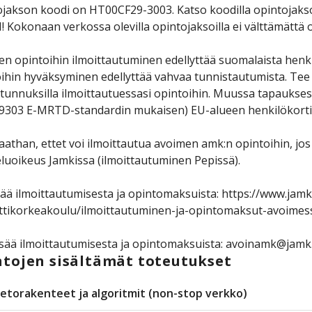
jakson koodi on HT00CF29-3003. Katso koodilla opintojakson 
Kokonaan verkossa olevilla opintojaksoilla ei välttämättä o
n opintoihin ilmoittautuminen edellyttää suomalaista henk
ihin hyväksyminen edellyttää vahvaa tunnistautumista. Tee 
unnuksilla ilmoittautuessasi opintoihin. Muussa tapauksessa
9303 E-MRTD-standardin mukaisen) EU-alueen henkilökortin. 
than, ettet voi ilmoittautua avoimen amk:n opintoihin, jos 
luoikeus Jamkissa (ilmoittautuminen Pepissä).
sää ilmoittautumisesta ja opintomaksuista: https://www.jamk
tikorkeakoulu/ilmoittautuminen-ja-opintomaksut-avoimes
isää ilmoittautumisesta ja opintomaksuista: avoinamk@jamk.
tojen sisältämät toteutukset
ietorakenteet ja algoritmit (non-stop verkko)