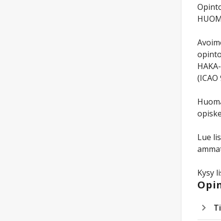
Opinto
HUOM! 
Avoime
opinto
HAKA-t
(ICAO 
Huomaa
opiske
Lue li
ammat
Kysy l
Opin
T