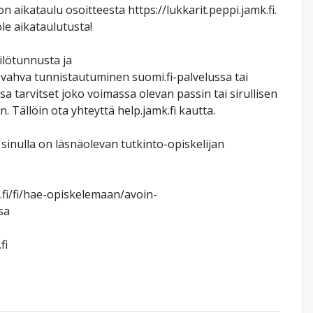
aikataulu osoitteesta https://lukkarit.peppi.jamk.fi.
le aikataulutusta!
ilötunnusta ja
vahva tunnistautuminen suomi.fi-palvelussa tai
 tarvitset joko voimassa olevan passin tai sirullisen
Tällöin ota yhteyttä help.jamk.fi kautta.
sinulla on läsnäolevan tutkinto-opiskelijan
.fi/fi/hae-opiskelemaan/avoin-
sa
fi