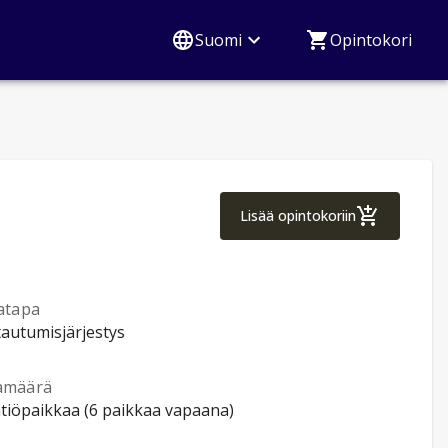
Suomi
Opintokori
Tietorakenteet ja 
Lisää opintokoriin
atapa
tautumisjärjestys
amäärä
ntiöpaikkaa (6 paikkaa vapaana)