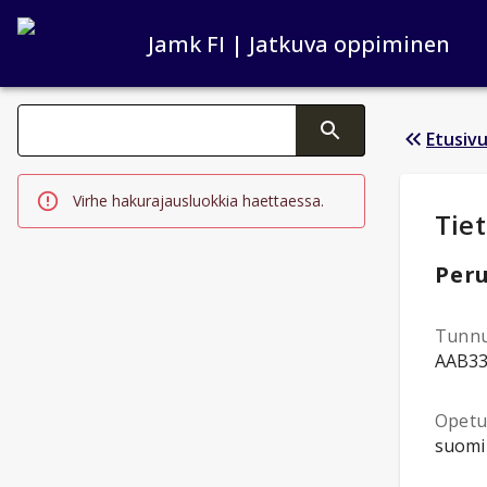
Jamk FI | Jatkuva oppiminen
Haku kategoriat
Etusiv
Tekstin muutos aktivoi hakutoiminnon
Virhe hakurajausluokkia haettaessa.
Opi
Tiet
Peru
Tunn
AAB3
Opetus
suomi