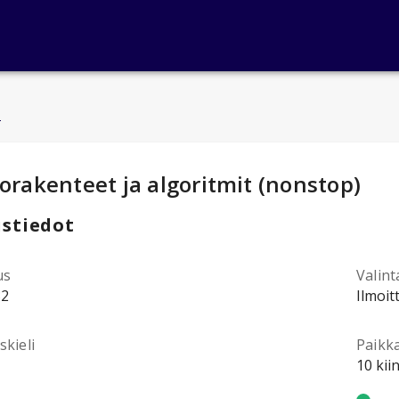
u
ntotiedot
:
orakenteet ja algoritmit (nonstop)
stiedot
us
Valint
32
Ilmoit
kieli
Paikk
10 kii