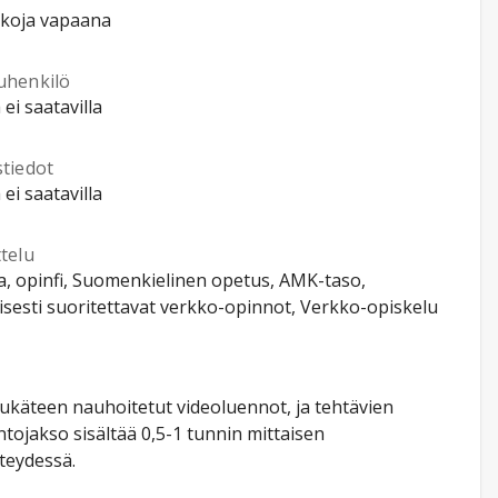
kkoja vapaana
uhenkilö
 ei saatavilla
stiedot
 ei saatavilla
telu
a, opinfi, Suomenkielinen opetus, AMK-taso,
isesti suoritettavat verkko-opinnot, Verkko-opiskelu
ukäteen nauhoitetut videoluennot, ja tehtävien
intojakso sisältää 0,5-1 tunnin mittaisen
teydessä.