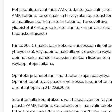
Pohjakoulutusvaatimus: AMK-tutkinto (sosiaali- ja te
AMK-tutkinto tai sosiaali- ja terveysalan opistoasteen
ammatillisen korkea-asteen tutkinto. Tai soveltuva
yliopistotutkinto, joka käsitellään tulkinnanvaraisina
tapauskohtaisesti)
Hinta: 200 € (maksetaan kokonaisuudessaan ilmoitt
yhteydessä). Väyläopintomaksulla voit opiskella väyl
opinnot sekä mahdollisuuksien mukaan lisäopintoja
väyläopintojen aikana.
Opintokirje lähetetään ilmoittautumisajan päätyttyä.
Opinnot tapahtuvat pääosin verkossa, lukuunottama
orientaatiopäiviä 21.-22.8.2026.
Suorittamalla koulutuksen, voit hakea avoimen väylän
päästä YAMK-tutkintokoulutukseen ilman valintakoke
https://www.jamk.fi/fi/hae-opiskelemaan/hakeminen-