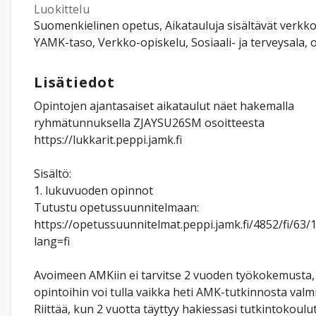
Luokittelu
Suomenkielinen opetus, Aikatauluja sisältävät verkk
YAMK-taso, Verkko-opiskelu, Sosiaali- ja terveysala, o
Lisätiedot
Opintojen ajantasaiset aikataulut näet hakemalla
ryhmätunnuksella ZJAYSU26SM osoitteesta
https://lukkarit.peppi.jamk.fi
Sisältö:
1. lukuvuoden opinnot
Tutustu opetussuunnitelmaan:
https://opetussuunnitelmat.peppi.jamk.fi/4852/fi/63
lang=fi
Avoimeen AMKiin ei tarvitse 2 vuoden työkokemusta,
opintoihin voi tulla vaikka heti AMK-tutkinnosta valm
Riittää, kun 2 vuotta täyttyy hakiessasi tutkintokoul