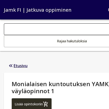
Jamk FI | Jatkuva oppiminen
Haku kategoriat
Tekstin muutos aktivoi hakutoiminnon
Rajaa hakutuloksia
Etusivu
Opintotiedot
:
Monialaisen kuntoutuksen YAMK
väyläopinnot 1
Monialaisen kuntoutuksen YAMK, väyläop
Lisää opintokoriin