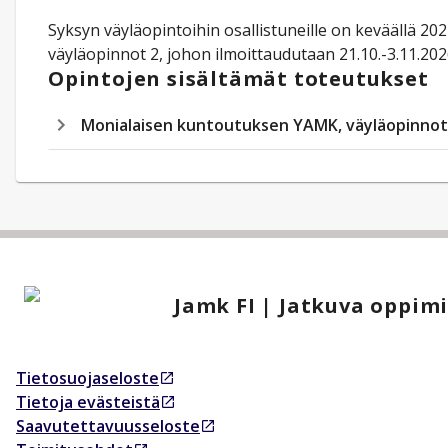
Syksyn väyläopintoihin osallistuneille on keväällä 20
väyläopinnot 2, johon ilmoittaudutaan 21.10.-3.11.202
Opintojen sisältämät toteutukset
Monialaisen kuntoutuksen YAMK, väyläopinnot
Jamk FI | Jatkuva oppim
Tietosuojaseloste
Avautuu uudessa välilehdessä
Tietoja evästeistä
Avautuu uudessa välilehdessä
Saavutettavuusseloste
Avautuu uudessa välilehdessä