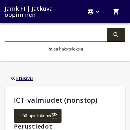
Jamk FI | Jatkuva
oppiminen
Haku kategoriat
Tekstin muutos aktivoi hakutoiminnon
Rajaa hakutuloksia
Etusivu
Opintotiedot
:
ICT-valmiudet (nonstop)
ICT-valmiudet (nonstop)
Lisää opintokoriin
Perustiedot