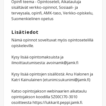
Opinfi teema - Opintoseteli, Aikatauluja
sisältävät verkko-opinnot, Sosiaali- ja
terveysala, opinfi, AMK-taso, Verkko-opiskelu,
Suomenkielinen opetus
Lisätiedot
Nämä opinnot soveltuvat myös opintosetelillä
opiskeleville.
Kysy lisää opintomaksuista ja
ilmoittautumisesta: avoinamk@jamk.fi
Kysy lisää opintojen sisällöstä: Anu Halonen ja
Katri Kainulainen (etunimi.sukunimi@jamk.fi)
Katso opintojakson webinaarien aikataulu
opintojakson koodilla SZ00CI70-3010
osoitteesta https://lukkarit.peppi.jamk.fi.