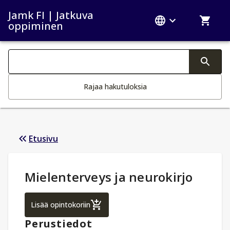
Jamk FI | Jatkuva
oppiminen
Haku kategoriat
Tekstin muutos aktivoi hakutoiminnon
Rajaa hakutuloksia
Etusivu
Opintotiedot
:
Mielenterveys ja neurokirjo
Mielenterveys ja neurokirjo
Lisää opintokoriin
Perustiedot