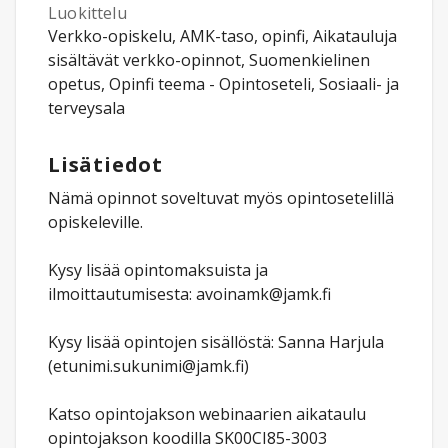
Luokittelu
Verkko-opiskelu, AMK-taso, opinfi, Aikatauluja
sisältävät verkko-opinnot, Suomenkielinen
opetus, Opinfi teema - Opintoseteli, Sosiaali- ja
terveysala
Lisätiedot
Nämä opinnot soveltuvat myös opintosetelillä
opiskeleville.
Kysy lisää opintomaksuista ja
ilmoittautumisesta: avoinamk@jamk.fi
Kysy lisää opintojen sisällöstä: Sanna Harjula
(etunimi.sukunimi@jamk.fi)
Katso opintojakson webinaarien aikataulu
opintojakson koodilla SK00CI85-3003