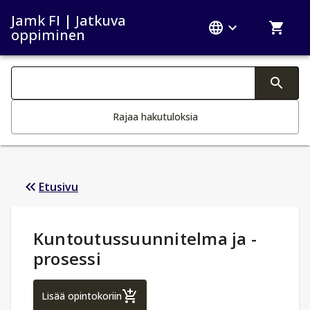
Jamk FI | Jatkuva
oppiminen
Haku kategoriat
Tekstin muutos aktivoi hakutoiminnon
Rajaa hakutuloksia
Etusivu
Opintotiedot
:
Kuntoutussuunnitelma ja -
prosessi
Kuntoutussuunnitelma ja -prosessi
Lisää opintokoriin