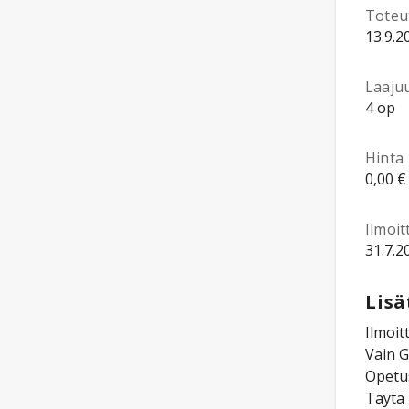
Toteu
13.9.2
Laaju
4 op
Hinta
0,00 €
Ilmoi
31.7.2
Lisä
Ilmoit
Vain G
Opetus
Täytä 