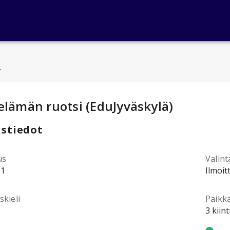
u
ntotiedot
:
elämän ruotsi (EduJyväskylä)
stiedot
us
Valint
51
Ilmoit
kieli
Paikk
3 kiin