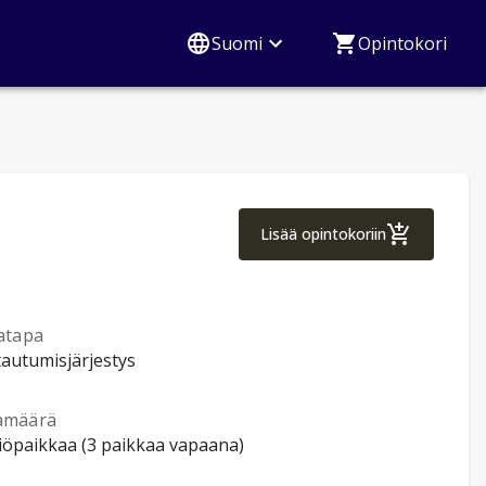
Suomi
Opintokori
Työelämän ruotsi 
Lisää opintokoriin
atapa
tautumisjärjestys
amäärä
tiöpaikkaa (3 paikkaa vapaana)