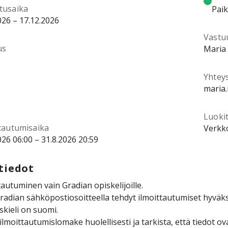
tusaika
Pai
026 – 17.12.2026
Vastu
us
Maria
Yhtey
maria
Luokit
ttautumisaika
Verkko
026 06:00 – 31.8.2026 20:59
tiedot
tautuminen vain Gradian opiskelijoille.
radian sähköpostiosoitteella tehdyt ilmoittautumiset hyväk
kieli on suomi.
ilmoittautumislomake huolellisesti ja tarkista, että tiedot ova