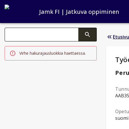
Jamk FI | Jatkuva oppiminen
Haku kategoriat
Etusiv
Tekstin muutos aktivoi hakutoiminnon
Virhe hakurajausluokkia haettaessa.
Opi
Työ
Peru
Tunn
AAB3
Opetus
suomi