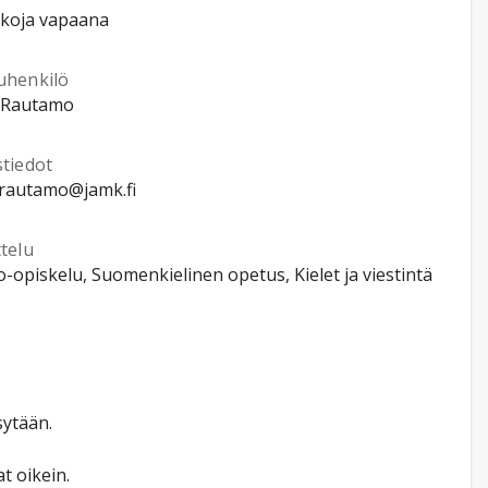
kkoja vapaana
uhenkilö
 Rautamo
stiedot
.rautamo@jamk.fi
telu
-opiskelu, Suomenkielinen opetus, Kielet ja viestintä
sytään.
t oikein.